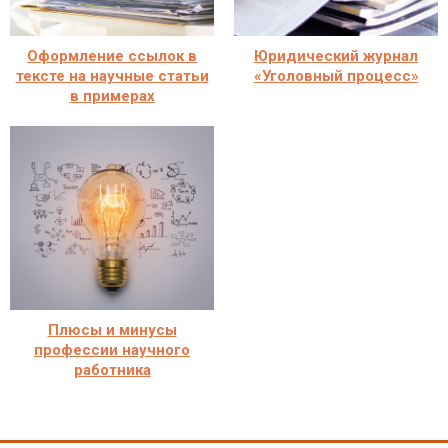
Оформление ссылок в
Юридический журнал
тексте на научные статьи
«Уголовный процесс»
в примерах
Плюсы и минусы
профессии научного
работника