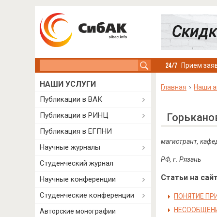
Search this site
Прием заяв
НАШИ УСЛУГИ
Главная
Наши а
Публикации в ВАК
Публикации в РИНЦ
Горькано
Публикация в ЕГПНИ
магистрант, кафе
Научные журналы
РФ
,
г
.
Рязань
Студенческий журнал
Статьи на сайт
Научные конференции
Студенческие конференции
ПОНЯТИЕ ПР
НЕСООБЩЕНИ
Авторские монографии