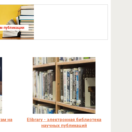
ям публикации
ам на
Elibrary - электронная библиотека
научных публикаций