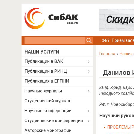
Search this site
Прием заяв
НАШИ УСЛУГИ
Главная
Наши а
Публикации в ВАК
Публикации в РИНЦ
Данилов 
Публикация в ЕГПНИ
канд. юрид. наук
Научные журналы
народного хозяйс
Студенческий журнал
РФ, г. Новосибир
Научные конференции
Научный руково
Студенческие конференции
ПРОБЛЕМЫ Р
Авторские монографии