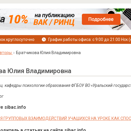
ок круглосуточно
График работы офиса: с 9:00 до 21:00 Нск (
вторы
Братчикова Юлия Владимировна
ва Юлия Владимировна
 доц. кафедры психологии образования ФГБОУ ВО «Уральский государ
рг
е sibac.info
Я ГРУППОВЫХ ВЗАИМОДЕЙСТВИЙ УЧАЩИХСЯ НА УРОКЕ КАК СПОС
дитель в статьях на сайте sibac.info