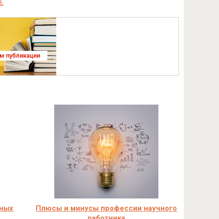
Е
ям публикации
чных
Плюсы и минусы профессии научного
работника