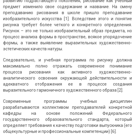
развитию подрастающе­го поколения, рисование как учебный
предмет изменило свое содер­жание и название. На смену
преподаванию рисования в школе при­шло преподавание
изобразительного искусства [1]. Вследствие этого и понятие
рисунка требует более четкого и конкретного определе­ния.
Рисунок – это не только изобразительный образ предмета, но
процесс анализа формы в пространстве, всякое упорядочение
формы, а также выявление выразительных художественно-
эстетических качеств натуры.
Следовательно, и учебная программа по рисунку должна
макси­мально полно отражать современное понимание
процесса рисования как активного художественно-
аналитического освоения окружающей дейст­вительности и
адекватного отображения ее в процессе создания
выразительного гармоничного художественного образа [2].
Современные программы учебных дисциплин
разрабатываются коллективом преподавателей конкретной
кафедры на основе положений Федерального
государственного образовательного стандарта, который
определяет требования к качеству подготовки выпускника (его
общекультурные и профессиональные компетенции) [6].