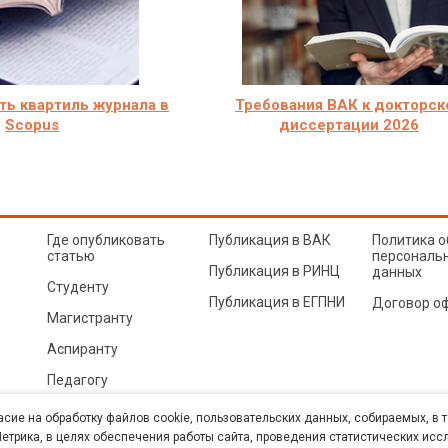
ть квартиль журнала в
Требования ВАК к докторск
Scopus
диссертации 2026
Где опубликовать
Публикация в ВАК
Политика о
статью
персональ
Публикация в РИНЦ
данных
Студенту
Публикация в ЕГПНИ
Договор о
Магистранту
Аспиранту
Педагогу
© Sibac.info 2026. Все права защищены.
Это произведение доступно по
лицензии Creative Co
асие на обработку файлов cookie, пользовательских данных, собираемых, в 
Карта сайта
трика, в целях обеспечения работы сайта, проведения статистических исс