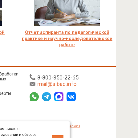
ой
Отчет аспиранта по педагогической
практике и научно-исследовательской
работе
бработки
8-800-350-22-65
ных
mail@sibac.info
ферты
mmons «Attribution» («Атрибуция») 4.0 Непортированная
.
том числе с
ледований и обзоров.