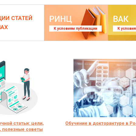
РИНЦ
ВАК
ЦИИ СТАТЕЙ
ЛАХ
К условиям публикации
К услови
учной статьи: цели,
Обучение в докторантуре в Р
, полезные советы