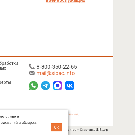
военнослужащих
бработки
8-800-350-22-65
ных
mail@sibac.info
ферты
mmons «Attribution» («Атрибуция») 4.0 Непортированная
.
том числе с
ледований и обзоров.
ОК
№ 445-11/2019 от 05.11.2019). Главный редактор — Старченко И. Б., д-р