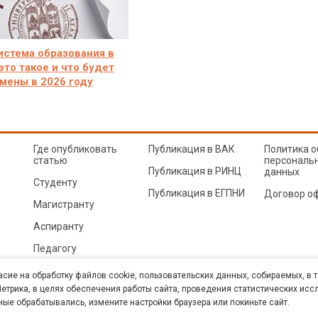
истема образования в
это такое и что будет
мены в 2026 году
Где опубликовать
Публикация в ВАК
Политика о
статью
персональ
Публикация в РИНЦ
данных
Студенту
Публикация в ЕГПНИ
Договор о
Магистранту
Аспиранту
Педагогу
© Sibac.info 2026. Все права защищены.
Это произведение доступно по
лицензии Creative Co
асие на обработку файлов cookie, пользовательских данных, собираемых, в 
Карта сайта
трика, в целях обеспечения работы сайта, проведения статистических исс
ные обрабатывались, измените настройки браузера или покиньте сайт.
К» (ИНН 5402054157). Размещается в Научной электронной библиотеке eLIBRARY.RU (договор 
техн. наук. E-mail: student@sibac.info, тел.: 8-800-350-22-65.