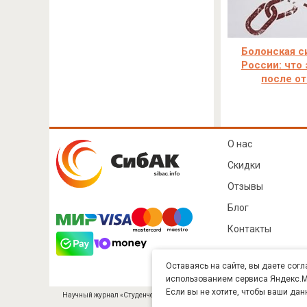
Болонская с
России: что 
после от
О нас
Скидки
Отзывы
Блог
Контакты
Оставаясь на сайте, вы даете согл
использованием сервиса Яндекс.Ме
Если вы не хотите, чтобы ваши дан
Научный журнал «Студенческий» (ISSN 2541-9412). Издатель — ООО «СибА