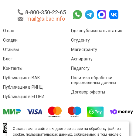
8-800-350-22-65
mail@sibac.info
О нас
Где опубликовать статью
Скидки
Студенту
Отзывы
Магистранту
Блог
Аспиранту
Контакты
Педагогу
Публикация в ВАК
Политика обработки
персональных данных
Публикация в РИНЦ
Договор оферты
Публикация в ЕГПНИ
© Sibac.info 2026. Все права защищены.
Это
Оставаясь на сайте, вы даете согласие на обработку файлов
произведение доступно по
лицензии Creative
cookie, пользовательских данных, собираемых, в том числе с
Commons «Attribution» («Атрибуция») 4.0