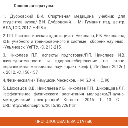
Список литературы:
Дубровский В.И. Спортивная медицина: учебник для
студентов вузов/ В.И. Дубровский. – М.: Гуманит. изд. центр.
ВЛАДОС, 2017. – 498 с.
П.П. Психологическая адаптация в . Николаев, И.В. Николаева,
Ю.В. учебного и тренировочного в системе : сборник научных .
-Ульяновск: УлГТУ, -С. 213-215.
Николаев П.П. аспекты подготовки/П.П. Николаев, И.В.
жизнедеятельности и здоровьесбережение на этапе:
перспективы : материалы . науч.-практ. конф. (, 25-26окт. 2012г.)
-, 2012. -С. 156-157.
Физическая и / Тимушкин, Чесноков, – М.: 2014. – С. 90
Шиховцов Ю.В., Николаева И.В., Николаев П.П., Шиховцова Л.Г.
-эффективное физического воспитания молодежи//Научно-
методический электронный Концепт. 2015. Т. 13. С. -
URL: http://ekoncept.ru/2015/85726.htm.
ПРОГОЛОСОВАТЬ ЗА СТАТЬЮ