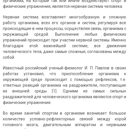
организма, на который так или иначе воздействуют спорт и
физические упражнения, является нервная система человека.
Нервная система возглавляет многообразную и сложную
работу организма, всех его органов и систем, регулируя все
происходящие в нем процессы, осуществляя связь организма с
окружающей средой. Выполнение любых физических
упражнений происходит при участии нервной системы. Именно
благодаря этой важнейшей системе, все движения
человеческого тела, даже самые сложные, согласованы между
собой.
Известный российский ученый-физиолог И. П. Павлов в своих
работах установил, что приспособление организ­ма к
окружающей среде происходит с помощью реф­лексов, т.е.
ответных реакций организма на раздражители, поступаю­щие
из внешней среды [1]. Одними из самых сильных
раздражителей для человеческого организма являются спорт и
физические упражнения.
Во время занятий спортом в организме возникает большое
количество условно-рефлекторных связей между корой
головного мозга, двигательным аппаратом и нервными