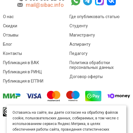
mail@sibac.info
О нас
Где опубликовать статью
Скидки
Студенту
Отзывы
Магистранту
Блог
Аспиранту
Контакты
Педагогу
Публикация в ВАК
Политика обработки
персональных данных
Публикация в РИНЦ
Договор оферты
Публикация в ЕГПНИ
© Sibac.info 2026. Все права защищены.
Это
Оставаясь на сайте, вы даете согласие на обработку файлов
произведение доступно по
лицензии Creative
cookie, пользовательских данных, собираемых, в том числе с
Commons «Attribution» («Атрибуция») 4.0
Непортированная
.
использованием сервиса Яндекс.Метрика, в целях
Карта сайта
обеспечения работы сайта, проведения статистических