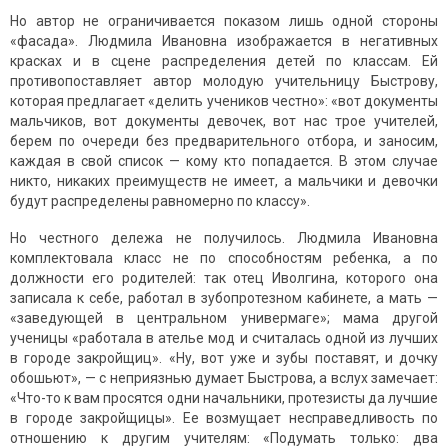
Но автор не ограничивается показом лишь одной стороны
«фасада». Людмила Ивановна изображается в негативных
красках и в сцене распределения детей по классам. Ей
противопоставляет автор молодую учительницу Быстрову,
которая предлагает «делить учеников честно»: «вот документы
мальчиков, вот документы девочек, вот нас трое учителей,
берем по очереди без предварительного отбора, и заносим,
каждая в свой список — кому кто попадается. В этом случае
никто, никаких преимуществ не имеет, а мальчики и девочки
будут распределены равномерно по классу».
Но честного дележа не получилось. Людмила Ивановна
комплектовала класс не по способностям ребенка, а по
должности его родителей: так отец Иволгина, которого она
записала к себе, работал в зубопротезном кабинете, а мать —
«заведующей в центральном универмаге»; мама другой
ученицы «работала в ателье мод и считалась одной из лучших
в городе закройщиц». «Ну, вот уже и зубы поставят, и дочку
обошьют», — с неприязнью думает Быстрова, а вслух замечает:
«Что-то к вам просятся одни начальники, протезисты да лучшие
в городе закройщицы». Ее возмущает несправедливость по
отношению к другим учителям: «Подумать только: два