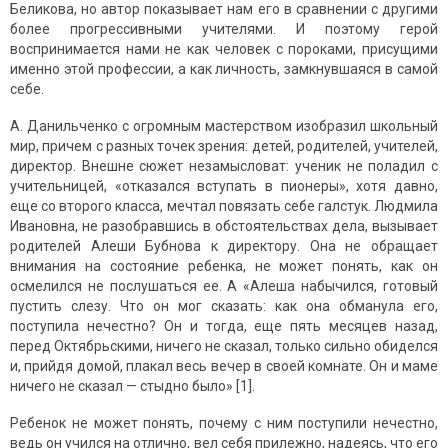
Беликова, но автор показывает нам его в сравнении с другими
более прогрессивными учителями. И поэтому герой
воспринимается нами не как человек с пороками, присущими
именно этой профессии, а как личность, замкнувшаяся в самой
себе.
А. Данильченко с огромным мастерством изобразил школьный
мир, причем с разных точек зрения: детей, родителей, учителей,
директор. Внешне сюжет незамысловат: ученик не поладил с
учительницей, «отказался вступать в пионеры», хотя давно,
еще со второго класса, мечтал повязать себе галстук. Людмила
Ивановна, не разобравшись в обстоятельствах дела, вызывает
родителей Алеши Бубнова к директору. Она не обращает
внимания на состояние ребенка, не может понять, как он
осмелился не послушаться ее. А «Алеша набычился, готовый
пустить слезу. Что он мог сказать: как она обманула его,
поступила нечестно? Он и тогда, еще пять месяцев назад,
перед Октябрьскими, ничего не сказал, только сильно обиделся
и, прийдя домой, плакал весь вечер в своей комнате. Он и маме
ничего не сказал — стыдно было» [1].
Ребенок не может понять, почему с ним поступили нечестно,
ведь он учился на отлично, вел себя прилежно, надеясь, что его