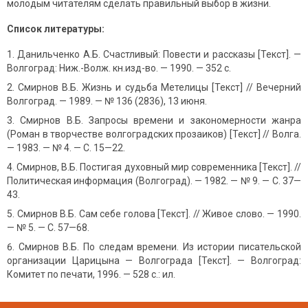
молодым читателям сделать правильный выбор в жизни.
Список литературы:
Данильченко А.Б. Счастливый: Повести и рассказы [Текст]. —
Волгоград: Ниж.-Волж. кн.изд-во. — 1990. — 352 с.
Смирнов В.Б. Жизнь и судьба Метелицы [Текст] // Вечерний
Волгоград. — 1989. — № 136 (2836), 13 июня.
Смирнов В.Б. Запросы времени и закономерности жанра
(Роман в творчестве волгоградских прозаиков) [Текст] // Волга.
— 1983. — № 4. — С. 15—22.
Смирнов, В.Б. Постигая духовный мир современника [Текст]. //
Политическая информация (Волгоград). — 1982. — № 9. — С. 37—
43.
Смирнов В.Б. Сам себе голова [Текст]. // Живое слово. — 1990.
— № 5. — С. 57—68.
Смирнов В.Б. По следам времени. Из истории писательской
организации Царицына — Волгограда [Текст]. — Волгоград:
Комитет по печати, 1996. — 528 с.: ил.