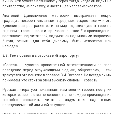
вины». Эти чувства возникают у героя тогда, когда он видит не
притворство, не показуху, а настоящее человеческое горе.
Анатолий Данильченко мастерски выстраивает некую
градацию похорон: «пышные», «средние», «скромные» — и это
деление распространяется и на мир людских чувств: горе по
сценарию, горе напоказ и горе человеческое. Его произведение
заставляет нас, читателей, задуматься над многими вопросами
бытия, решить для себя дилемму: быть человеком или
нелюдем.
2.3. Тема совести в рассказе «В аэропорту»
«Совесть — чувство нравственной ответственности за свое
поведение перед окружающими людьми, обществом», — так
трактуется это понятие в словаре С.И. Ожегова. Но всегда ли мы
понимаем, что стоит за этим высоким словом — совесть.
Русская литература показывает нам многих героев, поступки
которых совершаются по совести, но не каждое произведение
способно заставить читателя задуматься над своим
поведением в той или иной ситуации.