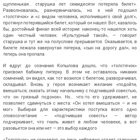
щупленькая… старушка лет семидесяти потеряла билет».
Разволновалась, разнервничалась, но к ней подошел
«толстячок» и «с видом человека, исполнившего свой долг»,
протянул потерявшийся билет, который он нашел. Вот, казалось
бы, достойный финал всей истории: наконец-то нашелся хоть
один честный человек. «Культурный такой», — говорит
старушка и тут же на полуслове прерывается. Оказывается, в
билете лежала завернутая пятерка, «сын на дорогу дал», но
теперь она пропала.
И вдруг до сознания Копылова дошло, что «толстячок»
присвоил бабкину пятерку. В этом не оставалось никаких
сомнений, он видел, как тот возился с билетом, разворачивал,
складывал. Вновь у героя возникает желание «подойти,
вмешаться, сказать этому начальнику с подгнившей совестью,
что он грязный подонок». Но… что-то его удерживает, не
позволяет сдвинуться с места: «Он хотел вмешаться — и не
мог». Выбирая для характеристики поступка всего одно
словосочетание — «подгнившая совесть» — автор
подчеркивает, что гниль живет в любом человеке, а вот
разовьется она или нет — это выбор каждого.
«Толстячок» не сознается, он лишь небрежно отдает старушке