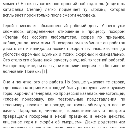
момент? Но оказывается посторонний наблюдатель (водитель
катафалка Степан) легко подмечает ту «грязь», которая
всплывает порой только после смерти человека.
Герой описывает обыкновенный рабочий день. У него уже
сложилось определенное отношение к процессу похорон:
«Степан без особого любопытства, скорее по привычке,
наблюдал за всем этим. В похоронном комбинате он работал
десять лет и навидался всяких похорон: пышных, как эти, до
убогости скромных, шумных и тихих, скорбных и скандальных.
Это стало его обыденной, зачастую нудной, тягостной работой.
Ни горе людское, ни слезы, ни истерики всерьез его больше не
волновали. Привык» [1].
Оно и понятно: это его работа. Но больше ужасают те строки,
где показана «привычка» людей быть равнодушными к чужому
горю. Хоронили генерала, но процессия казалась ненастоящей,
«словно понарошку, как театральные представления по
телевизору: похоже на правду, на жизнь обычную, а все не
жизнь. Парадность, чинность, торжественность и пестрота
превращали похороны в некий праздник, в некое действо,
лишенное горя и скорби об умершем». Даже родственники
равнодушны к происходящему, никто из них не сел в машину