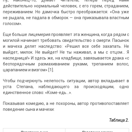
Ну, наконец-то, думает читатель, теперь перед нами
действительно нормальный человек, с его горем, страданием,
переживанием. Но дамочка быстро преображается: «Она уже
не рыдала, не падала в обморок — она приказывала властным
голосом».
Еще больше лицемерия проявляет эта женщина, когда рядом с
могилой начинает требовать свидетельство о смерти. Пасынок
и мачеха делят наследство: «Решил все себе захапать. Не
выйдет, милок. Не выйдет! Не ты наживал, а мы с отцом… Я
наследница!» И здесь же, на кладбище, завязывается драка «с
беспорядочным размахиванием руками, трепанием волос,
царапанием и визгом» [1].
Чтобы подчеркнуть нелепость ситуации, автор вкладывает в
уста Степана, наблюдающего за происходящим, одно
единственное слово: «Коме-едь…».
Показывая комедию, а не похороны, автор противопоставляет
поведение сына и мачехи:
Таблица 2.