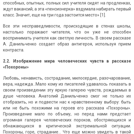
способных, опытных, полных сил учителя сидят на продленках,
ждут вакансий, а эта «пенсионерка» вздумала набирать первый
класс. Значит, еще на три года застоится место» [1].
Все эти несправедливости, происходящие в стенах школы,
настолько поражают читателя, что он уже не способен
воспринимать учителя как светлую личность. В своем рассказе
А. Данильченко создает образ антигероя, используя прием
контраста.
2.2. Изображение мира человеческих чувств в рассказе
«Похороны»
Любовь, ненависть, сострадание, милосердие, разочарование,
вера, надежда…Мало кому из писателей удавалось показать в
своем произведении эту яркую галерею чувств, рождаемых в
душе человека. Анатолий Данильченко смог не только их
отобразить, но и подвести нас к нравственному выбору: быть
или не быть похожими на героев его рассказа «Похороны».
Произведение мало по объему, но перед нами предстает
огромная галерея человеческих пороков, обостряющихся и
обнажающихся в критической экстремальной ситуации.
Похороны, горе, страдание… Что еще можно увидеть в такой