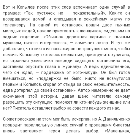
Вот и Копылов после этих слов вспоминает один случай в
трамвае: «Так, пустячок, но — показательный». Как-то он
возвращался домой и опаздывал к хоккейному матчу по
телевизору. На одной из остановок вошли двое пьяных
молодых людей, начали приставать к женщинам, сидевшим на
задних сидениях. «Обычная дорожная картина с пьяным
мужиком, ничего интересного», — замечает автор. И тут же
добавляет, что никто из пассажиров не тронулся с места, чтобы
помочь. Копылову «хотелось вмешаться, приструнить хулигана,
но странная ухмылочка впереди сидящего остановила его,
заставила опустить глаза к журналу». А ведь единственное,
чего он ждал, — поддержка от кого-нибудь. Он был готов
вмешаться, но «поддержки не было, никто не возмутился
первым и Копылов, сгорая от стыда за свою нерешительность,
едва дотерпел до своей остановки». Автор намеренно не дает
окончания этой истории, давая шанс читателю самому
разрешить эту ситуацию: поможет ли кто-нибудь женщине или
нет? Писатель оставляет выбор на совести каждого из нас.
Сюжет рассказа на этом мог быть исчерпан, но А. Данильченко
проводит параллельную линию: случай с пропавшим билетом
вновь заставляет героя делать выбор. «Маленькая,