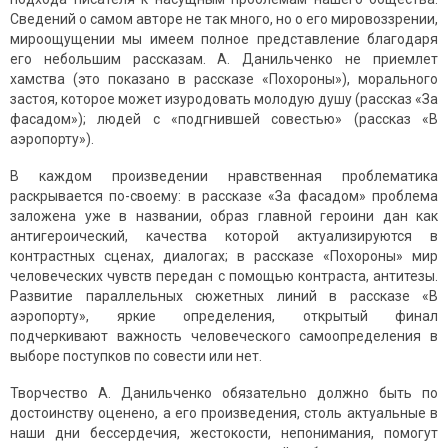
Сведений о самом авторе не так много, но о его мировоззрении,
мироощущении мы имеем полное представление благодаря
его небольшим рассказам. А. Данильченко не приемлет
хамства (это показано в рассказе «Похороны»), морального
застоя, которое может изуродовать молодую душу (рассказ «За
фасадом»); людей с «подгнившей совестью» (рассказ «В
аэропорту»).
В каждом произведении нравственная проблематика
раскрывается по-своему: в рассказе «За фасадом» проблема
заложена уже в названии, образ главной героини дан как
антигероический, качества которой актуализируются в
контрастных сценах, диалогах; в рассказе «Похороны» мир
человеческих чувств передан с помощью контраста, антитезы.
Развитие параллельных сюжетных линий в рассказе «В
аэропорту», яркие определения, открытый финал
подчеркивают важность человеческого самоопределения в
выборе поступков по совести или нет.
Творчество А. Данильченко обязательно должно быть по
достоинству оценено, а его произведения, столь актуальные в
наши дни бессердечия, жестокости, непонимания, помогут