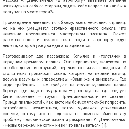
Рассказ А. Данильченко «В аэропорту» вызывает желание
взглянуть на себя со стороны, задать себе вопрос: «А как бы я
поступил на месте героя?»
Произведение невелико по объему, всего несколько страниц,
но на них умещается столько нравственного смысла, что
невольно восхищаешься мастерством писателя. Сюжет
рассказа прост и незамысловат: люди в аэропорту ждут
вылета, который уже дважды откладывается.
Разговаривают два пассажира: Копылов и «толстячок в
нарядном кремовом плаще». Они нервничают, жалуются на
несоблюдение инструкций, переживают из-за опоздания. И
«толстячок» произносит слова, которые, на первый взгляд,
весьма разумны и справедливы: «Сами же и виноваты…. Где
надо требовать — не требуют, не стучат кулаками, нервы
берегут, где надо возмущаться — равнодушны, где следует
быть посмелее — трусят. Принципиальности не хватает.
Принци-пиальности!». Как часто мы боимся что-либо попросить,
потребовать, возмутиться, потом мучаемся угрызениями
совести, потому что не сделали, не помогли. Именно эту
проблему человеческой жизни и раскрывает А. Данильченко:
«Нервы бережем, не хотим ни во что ввязываться» [1].