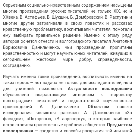
Серьезным социально-нравственным содержанием насыщены
многие произведения русских писателей не только XIX, но и
XXвека. В. Астафьев, В. Шукшин, В. Домбровский, В. Распутин и
многие другие затрагивали в своих повестях и рассказах
нравственную проблематику, воспитывали читателя, помогали
ему выбирать правильное решение. Именно к этому ряду
авторов хочется отнести и волгоградского писателя Анатолия
Борисовича Данильченко, чьи произведения пропитаны
нравственностью и могут научить юных читателей, живущих в
сегодняшнем жестоком мире добру, справедливости,
состраданию.
Изучать именно такие произведения, воспитывать именно на
таких героях — вот задача не только для исследователей, но и
для учителей, психологов.
Актуальность исследования
обусловлена возрастающим интересом к творчеству
волгоградских писателей и недостаточной изученностью
произведений А. Данильченко.
Объектом
нашего
исследования являются рассказы А. Данильченко «За
фасадом», «Похороны», «В аэропорту», в которых наиболее
остро ставятся нравственные проблемы общества.
Предметом
исследования —
средства и способы раскрытия той или иной