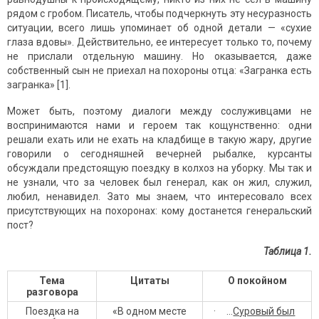
рядом с гробом. Писатель, чтобы подчеркнуть эту несуразность
ситуации, всего лишь упоминает об одной детали — «сухие
глаза вдовы». Действительно, ее интересует только то, почему
не прислали отдельную машину. Но оказывается, даже
собственный сын не приехал на похороны отца: «Загранка есть
загранка» [1].
Может быть, поэтому диалоги между сослуживцами не
воспринимаются нами и героем так кощунственно: одни
решали ехать или не ехать на кладбище в такую жару, другие
говорили о сегодняшней вечерней рыбалке, курсанты
обсуждали предстоящую поездку в колхоз на уборку. Мы так и
не узнали, что за человек был генерал, как он жил, служил,
любил, ненавидел. Зато мы знаем, что интересовало всех
присутствующих на похоронах: кому достанется генеральский
пост?
Таблица 1.
Тема
Цитаты
О покойном
разговора
Поездка на
«В одном месте
· …
Суровый был