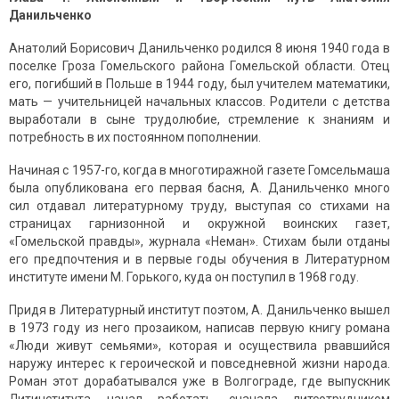
Данильченко
Анатолий Борисович Данильченко родился 8 июня 1940 года в
поселке Гроза Гомельского района Гомельской области. Отец
его, погибший в Польше в 1944 году, был учителем математики,
мать — учительницей начальных классов. Родители с детства
выработали в сыне трудолюбие, стремление к знаниям и
потребность в их постоянном пополнении.
Начиная с 1957-го, когда в многотиражной газете Гомсельмаша
была опубликована его первая басня, А. Данильченко много
сил отдавал литературному труду, выступая со стихами на
страницах гарнизонной и окружной воинских газет,
«Гомельской правды», журнала «Неман». Стихам были отданы
его предпочтения и в первые годы обучения в Литературном
институте имени М. Горького, куда он поступил в 1968 году.
Придя в Литературный институт поэтом, А. Данильченко вышел
в 1973 году из него прозаиком, написав первую книгу романа
«Люди живут семьями», которая и осуществила рвавшийся
наружу интерес к героической и повседневной жизни народа.
Роман этот дорабатывался уже в Волгограде, где выпускник