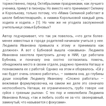
торжественно, перед Октябрьскими праздниками, как лучшего
ученика, примут в пионеры. Но вместо него принимают Силкину
и Королькову, только потому, что «Мама Силкиной работает в
школе библиотекаршей», а «мамка Корольковой каждый день
ходила и ходила…» [1]. Но чем же не угодила заслуженной
учительнице семья Бубновых?
Автор подчеркивает, что так уж повелось, «что дети более-
менее известных в городе родителей начинали учиться у нее.
Людмила Ивановна привыкла к этому и принимала как
должное». А вот с Бубновой вышла «закавыка». Людмила
Ивановна захотела пристроить дочку в НИИ, где работала
Бубнова, и поначалу она охотно согласилась помочь,
обнадежила место в своем отделе, радужно приняла Наташу и
познакомила ее с работой. Однако на этом и оборвалось. «Ей у
нас будет очень сложно работать», — заявила она, до глубины
души оскорбив Людмилу Ивановну. «Сложно работать» —
вежливая формулировочка, на самом же деле это означало
неспособность Наташи, ее ограниченность, грубо говоря: «не
суйся с грязным рылом». С тех пор и невзлюбила Людмила
Ивановна Алешу, «так и любить особо не за что: своенравный,
замкнутый, что называется с фокусами».