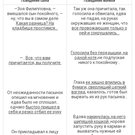
Поведение сына
Поведение мачехи
—Зоя Филипповна, —
Так уж она причитала, так
вмешался сын покойного, —
голосила и обвисала, едва
ну, что вы в самом деле.
не падая, на руках
Какая разница? На
окружавших ее женщин, что
кладбище простимся…
все провожающие только о
ней и сокрушались...
Голосила без передышки, на
одной ноте,
не подпуская
—…
Все, что вам
никого к покойному…
причитается, вы получите.
Глаза
ее хищно впились в
бумаги, сверлящий цепкий
взгляд,
казалось, готов был
От неожиданности пасынок
вырвать их из рук пасынка…
опешил на мгновение и
едва было не сплошал…
однако
быстро пришел в
себя и резко отбил ее руку
Вдова
накинулась на него
шипящей кошкой,
норовя
запустить руку в карман и
выхватить нужные ей
Он прикладывал к лицу