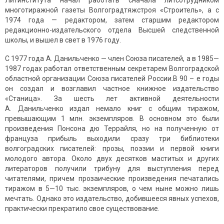
Литинститута начал работать сначала литсотрудником
многотиражной газеты Волгоградтяжстроя «Строитель», а с
1974 года — редактором, затем старшим редактором
редакционно-издательского отдела Высшей следственной
школы, и вышел в свет в 1976 году.
С 1977 года А. Данильченко — член Союза писателей, а в 1985—
1987 годах работал ответственным секретарем Волгоградской
областной организации Союза писателей России.В 90 – е годы
он создал и возглавил частное книжное издательство
«Станица». За шесть лет активной деятельности
А. Данильченко издал немало книг с общим тиражом,
превышающим 1 млн. экземпляров. В основном это были
произведения Понсона дю Террайля, но на полученную от
француза прибыль выходили сразу три библиотеки
волгоградских писателей: прозы, поэзии и первой книги
молодого автора. Около двух десятков маститых и других
литераторов получили трибуну для выступления перед
читателями, причем прозаические произведения печатались
тиражом в 5—10 тыс. экземпляров, о чем ныне можно лишь
мечтать. Однако это издательство, добившееся явных успехов,
практически прекратило свое существование.