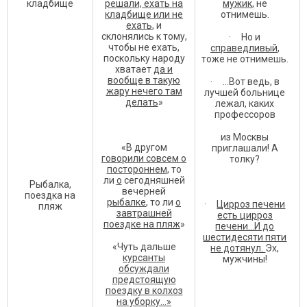
кладбище
решали, ехать на
мужик
, не
кладбище или не
отнимешь.
ехать
, и
склонялись к тому,
· Но и
чтобы не ехать,
справедливый
,
поскольку народу
тоже не отнимешь.
хватает
да и
вообще в такую
· …Вот ведь, в
жару нечего там
лучшей больнице
делать
»
лежал, каких
профессоров
из Москвы
«В другом
приглашали! А
говорили совсем о
толку?
постороннем
, то
ли
о
сегодняшней
Рыбалка,
вечерней
поездка на
рыбалке
, то ли
о
·
Цирроз печени
пляж
завтрашней
есть цирроз
поездке на пляж
»
печени…И до
шестидесяти пяти
«Чуть дальше
не дотянул.
Эх,
курсанты
мужчины!
обсуждали
предстоящую
поездку в колхоз
на уборку…»