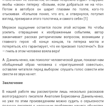
якобы «свою» пятерку: «Возьми, если добраться не на что».
Потом в автобусе он шарит глазами по толпе, кого-то
отыскивая. «Копылов понял, что его, и отвернулся, потупил
взгляд, презирая и этого толстячка, и самого себя» [1].
Мерзкое ощущение остается после этой истории. Но чтобы
усилить отвращение к изображенным событиям, автор
заканчивает рассказ риторическим вопросом, возникшим у
главного героя: «В конце концов, та пятерка могла и
потеряться, кто гарантирует, что ее присвоил толстячок?». Все
— гниль в этом человеке взяла верх!
А. Данильченко, как психолог человеческой души, показал нам
обобщенный образ человека с «приглушенной совестью»,
оставляя читателя перед выбором: слушать голос совести или
свести ее звук на нет.
Заключение
В нашей работе мы рассмотрели лишь несколько рассказов
волгоградского писателя Анатолия Борисовича Данильченко,
но уже по этим произведениям можно судить о серьезности
подхода писателя к насущным проблемам нашего общества.