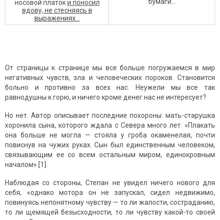
бумаги…
носовой платок
и поносил
вдову, не стесняясь в
выражениях…
От страницы к странице мы все больше погружаемся в мир
негативных чувств, зла и человеческих пороков. Становится
больно и противно за всех нас. Неужели мы все так
равнодушны к горю, и ничего кроме денег нас не интересует?
Но нет. Автор описывает последние похороны: мать-старушка
хоронила сына, которого ждала с Севера много лет. «Плакать
она больше не могла — стояла у гроба окаменелая, почти
повиснув на чужих руках. Сын был единственным человеком,
связывающим ее со всем остальным миром, единокровным
началом» [1].
Наблюдая со стороны, Степан не увидел ничего нового для
себя, «однако мотора он не запускал, сидел недвижимо,
повинуясь непонятному чувству — то ли жалости, состраданию,
то ли щемящей безысходности, то ли чувству какой-то своей