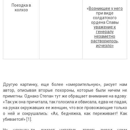
Поездка в
«
Возникшее у него
колхоз
при виде
солдатского
ордена Славы
уважение к
генералу
незаметно
растворилось,
исчезло»
Другую картинку, еще более «омерзительную», рисует нам
автор, описывая вторые похороны, которые были ничем не
приметны. Однако Степан тут же обращает внимание на вдову:
«Так уж она причитала, так голосила и обвисала, едва не падая,
на руках окружавших ее женщин, что все провожающие только
о ней и сокрушались: «Ах, бедняжка, как переживает! Как
убивается!» [1].