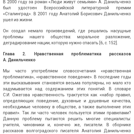
В 2000 году за роман «Люди живут семьями» А. Данильченко
был удостоен Всероссийской литературной премии
«Сталинград». В 2001 году Анатолий Борисович Данильченко
ушел из жизни.
Он создал немало произведений, где решались насущные
проблемы нашего общества: моральное разложение,
деградирование нации, которую нужно спасать [6, с. 152].
Глава 2. Нравственная проблематика рассказов
А. Данильченко
Мы часто употребляем словосочетания «нравственная
проблематика», «нравственное поведение». В последние годы
эти высказывания становятся весьма популярны, но мало кто
задумывается над содержанием этих понятий. В словаре
С.И. Ожегова нравственность трактуется как «набор правил,
определяющих поведение, духовные и душевные качества,
необходимые человеку в обществе, а также выполнение этих
правил». Так ли часто человек пользуется этими правилами?
Данную проблему пытаются решить многие специалисты:
учителя, чиновники и, конечно же, писатели. В сборнике
рассказов волгоградского писателя Анатолия Данильченко