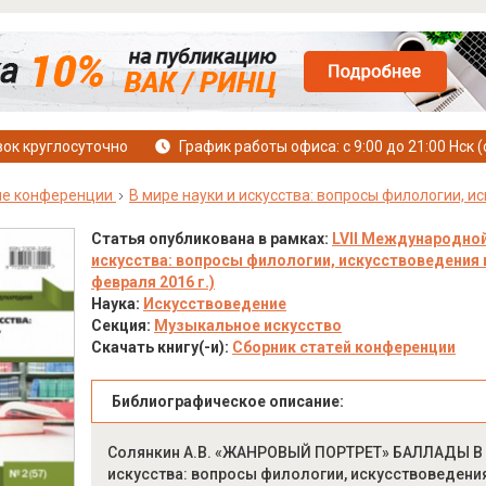
ок круглосуточно
График работы офиса: с 9:00 до 21:00 Нск (
е конференции
В мире науки и искусства: вопросы филологии, и
Статья опубликована в рамках:
LVII Международной
искусства: вопросы филологии, искусствоведения и
февраля 2016 г.)
Наука:
Искусствоведение
Секция:
Музыкальное искусство
Скачать книгу(-и):
Сборник статей конференции
Библиографическое описание:
Солянкин А.В. «ЖАНРОВЫЙ ПОРТРЕТ» БАЛЛАДЫ В С
искусства: вопросы филологии, искусствоведения и