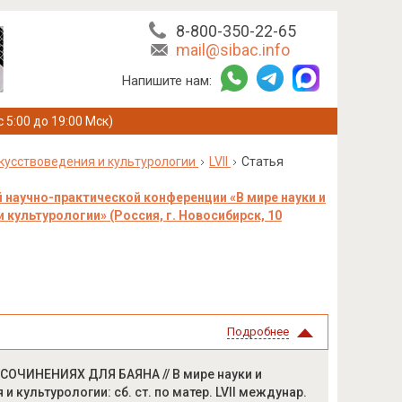
8-800-350-22-65
mail@sibac.info
Напишите нам:
с 5:00 до 19:00 Мск)
скусствоведения и культурологии
LVII
Статья
 научно-практической конференции «В мире науки и
 культурологии» (Россия, г. Новосибирск, 10
Подробнее
ОЧИНЕНИЯХ ДЛЯ БАЯНА // В мире науки и
 культурологии: сб. ст. по матер. LVII междунар.