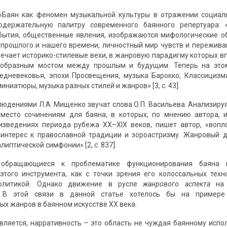
 «Баян как феномен музыкальной культуры в отражении социал
одержательную палитру современного баянного репертуара:
бытия, общественные явления, изображаются мифологические о
прошлого и нашего времени, личностный мир чувств и переживаний 
мечает историко-стилевые вехи, в жанровую парадигму которых вп
еобразным мостом между прошлым и будущим. Теперь на этом
едневековья, эпохи Просвещения, музыка Барокко, Классицизм
иниатюры, музыка разных стилей и жанров» [3, с. 43].
блюдениями Л.А. Мищенко звучат слова О.П. Васильева. Анализиру
 место сочинениям для баяна, в которых, по мнению автора, 
оизведениях периода рубежа XX–XIX веков, пишет автор, «воп
интерес к православной традиции и зороастризму. Жанровый д
липтической симфонии» [2, с. 837].
, обращающиеся к проблематике функционирования баяна 
этого инструмента, как с точки зрения его колоссальных тех
политикой. Однако движение в русле
жанрового аспекта
на 
. В этой связи в данной статье хотелось бы на примере
ых жанров в баянном искусстве ХХ века.
вляется, нарративность – это область не чуждая баянному испо