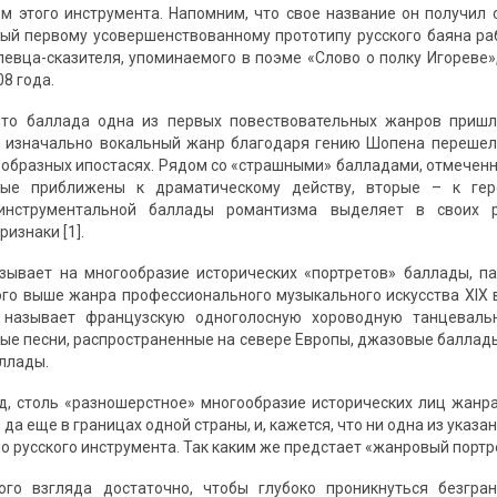
м этого инструмента. Напомним, что свое название он получил с
рый первому усовершенствованному прототипу русского баяна раб
певца-сказителя, упоминаемого в поэме «Слово о полку Игореве»,
8 года.
что баллада одна из первых повествовательных жанров пришл
 изначально вокальный жанр благодаря гению Шопена перешел 
 образных ипостасях. Рядом со «страшными» балладами, отмечен
вые приближены к драматическому действу, вторые – к гер
инструментальной баллады романтизма выделяет в своих ра
изнаки [1].
зывает на многообразие исторических «портретов» баллады, п
го выше жанра профессионального музыкального искусства XIX 
называет французскую одноголосную хороводную танцеваль
ые песни, распространенные на севере Европы, джазовые баллады,
аллады.
д, столь «разношерстное» многообразие исторических лиц жанр
 да еще в границах одной страны, и, кажется, что ни одна из указ
но русского инструмента. Так каким же предстает «жанровый портр
го взгляда достаточно, чтобы глубоко проникнуться безгр