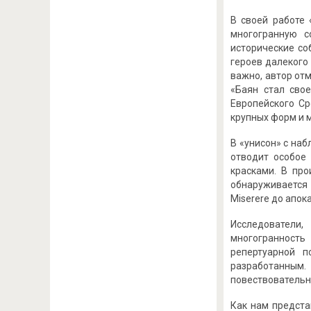
В своей работе
многогранную с
исторические со
героев далекого 
важно, автор от
«Баян стал сво
Европейского Ср
крупных форм и м
В «унисон» с на
отводит особое
красками. В пр
обнаруживается 
Miserere до апока
Исследователи
многогранность 
репертуарной 
разработанным
повествовательн
Как нам предста