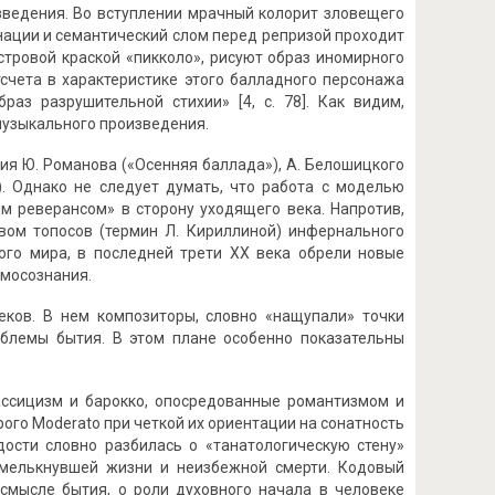
зведения. Во вступлении мрачный колорит зловещего
нации и семантический слом перед репризой проходит
стровой краской «пикколо», рисуют образ иномирного
тсчета в характеристике этого балладного персонажа
аз разрушительной стихии» [4, с. 78]. Как видим,
музыкального произведения.
я Ю. Романова («Осенняя баллада»), А. Белошицкого
). Однако не следует думать, что работа с моделью
м реверансом» в сторону уходящего века. Напротив,
вом топосов (термин Л. Кириллиной) инфернального
ого мира, в последней трети ХХ века обрели новые
амосознания.
ков. В нем композиторы, словно «нащупали» точки
облемы бытия. В этом плане особенно показательны
лассицизм и барокко, опосредованные романтизмом и
рого Moderato при четкой их ориентации на сонатность
ости словно разбилась о «танатологическую стену»
омелькнувшей жизни и неизбежной смерти. Кодовый
 смысле бытия, о роли духовного начала в человеке