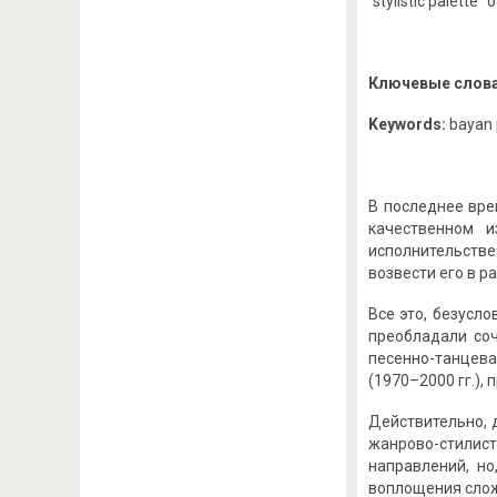
“stylistic palette”
Ключевые слов
Keywords:
bayan 
В последнее вре
качественном 
исполнительстве
возвести его в 
Все это, безусло
преобладали со
песенно-танцевал
(1970–2000 гг.)
Действительно, 
жанрово-стилис
направлений, но
воплощения сло