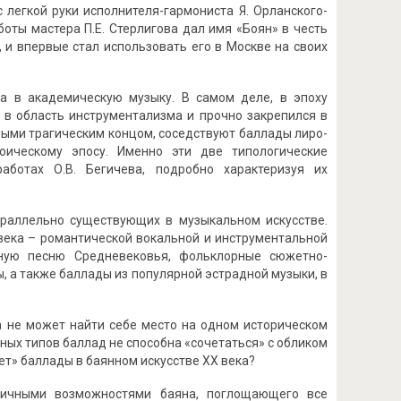
 легкой руки исполнителя-гармониста Я. Орланского-
оты мастера П.Е. Стерлигова дал имя «Боян» в честь
 и впервые стал использовать его в Москве на своих
а в академическую музыку. В самом деле, в эпоху
в область инструментализма и прочно закрепился в
ными трагическим концом, соседствуют баллады лиро-
оическому эпосу. Именно эти две типологические
ботах О.В. Бегичева, подробно характеризуя их
араллельно существующих в музыкальном искусстве.
века – романтической вокальной и инструментальной
ную песню Средневековья, фольклорные сюжетно-
 а также баллады из популярной эстрадной музыки, в
а не может найти себе место на одном историческом
анных типов баллад не способна «сочетаться» с обликом
ет» баллады в баянном искусстве ХХ века?
аничными возможностями баяна, поглощающего все