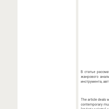
В статье рассм
жанрового анали
инструмента, авт
The article deals 
contemporary musi