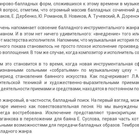
нрово-балладных форм, сложившихся к этому времени в музыке
 вопрос, отметим, что огромный массив балладных сочинений д
аков, Е. Дербенко, Ю. Романов, В. Новиков, А. Тучевский, А. Доренс
очень напоминает освоение балладного инструментального жанра
уманом. И в этом нет ничего удивительного: «внедрение» того ил
от мастерства исполнителя. Напомним, что музыкальная история п
ного показа становилось не просто плохое исполнение произвед
 воплощения. В том же случае, когда композитор и исполнитель с
 это становится в то время, когда новая инструментальная с
ризнанными сольными «собратьями» по музыкальному цеху – фо
ериод становления баянного искусства. Как подчеркивает Л.А
ительской техникой и художественно-выразительными прием
деятельности приемами и средствами, находятся в постоянном поиск
л жанровый, в частности, балладный поиск. На первый взгляд, мо
уаре именно как повествовательная песня. Но мы вынуждены 
сегда востребована. Исключение представляют транскрипции
аганкова в переложении для баяна Е. Суслова, первая часть ко
ьными возможностями для передачи балладных образов. Тембро
ладного жанра.