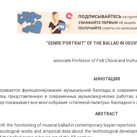
“GENRE PORTRAIT” OF THE BALLAD IN OEUV
associate Professor of Folk Choral and Instrum
АННОТАЦИЯ
атривается функционирование музыкальной баллады в современ
за, представленную в современных музыковедческих работах, 
ор показывает все многообразие «стилевой палитры» балладного 
ABSTRACT
with the functioning of musical ballad in contemporary bayan repertoir
cological works and empirical data about the technological developm