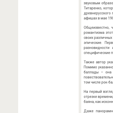
звуковым образо
Титаренко, кото
древнерусского 
афишах в мае 190
Общеизвестно, 
романтизма этот
своих различных
эпические. Пер
разновидности 
специфические пр
Также автор ука
Помимо указанно
баллады – она 
повествовательн
том числе рок-б
На первый взгля
отрезке времени,
баяна, как искон
Даже панорамно