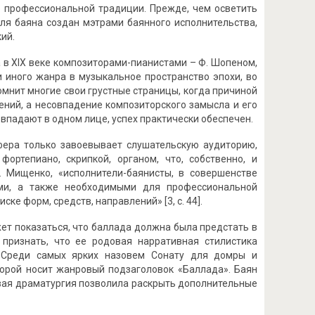
 профессиональной традиции. Прежде, чем осветить
ля баяна создан мэтрами баянного исполнительства,
кий.
 в XIX веке композиторами-пианистами – Ф. Шопеном,
и иного жанра в музыкальное пространство эпохи, во
омнит многие свои грустные страницы, когда причиной
ений, а несовпадение композиторского замысла и его
овпадают в одном лице, успех практически обеспечен.
фера только завоевывает слушательскую аудиторию,
ртепиано, скрипкой, органом, что, собственно, и
. Мищенко, «исполнители-баянисты, в совершенстве
ами, а также необходимыми для профессиональной
е форм, средств, направлений» [3, с. 44].
жет показаться, что баллада должна была предстать в
признать, что ее родовая нарративная стилистика
. Среди самых ярких назовем Сонату для домры и
торой носит жанровый подзаголовок «Баллада». Баян
вая драматургия позволила раскрыть дополнительные