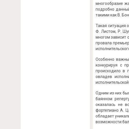
многообразие жа
подробно данный
такими как В. Бон
Такая ситуация 
Ф. Листом, Р. Ш
многом зависит 
провала премьер
исполнительского
Особенно важным
конкурируя с п
происходило в п
овладев исполн
исполнительской 
Одним из них бы
баянном реперт
оказалась не в
фортепиано А. Ц
обладает уникал
возможности бал