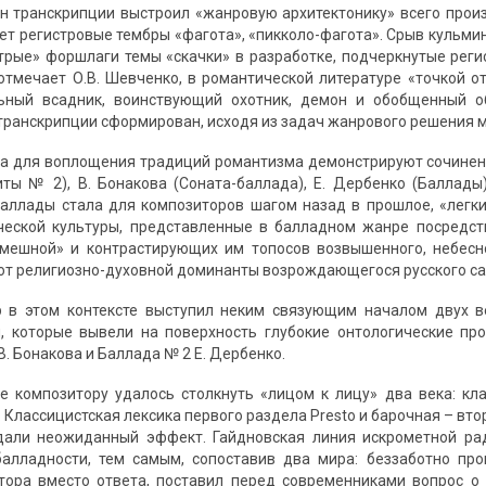
н транскрипции выстроил «жанровую архитектонику» всего прои
ет регистровые тембры «фагота», «пикколо-фагота». Срыв кульми
острые» форшлаги темы «скачки» в разработке, подчеркнутые реги
отмечает О.В. Шевченко, в романтической литературе «точкой о
ьный всадник, воинствующий охотник, демон и обобщенный обр
транскрипции сформирован, исходя из задач жанрового решения 
а для воплощения традиций романтизма демонстрируют сочинени
ты № 2), В. Бонакова (Соната-баллада), Е. Дербенко (Баллады
аллады стала для композиторов шагом назад в прошлое, «легки
ческой культуры, представленные в балладном жанре посредст
омешной» и контрастирующих им топосов возвышенного, небесн
от религиозно-духовной доминанты возрождающегося русского с
 в этом контексте выступил неким связующим началом двух ве
, которые вывели на поверхность глубокие онтологические пр
. Бонакова и Баллада № 2 Е. Дербенко.
е композитору удалось столкнуть «лицом к лицу» два века: к
Классицистская лексика первого раздела Presto и барочная – вто
дали неожиданный эффект. Гайдновская линия искрометной рад
балладности, тем самым, сопоставив два мира: беззаботно пр
тора вместо ответа, поставил перед современниками вопрос о