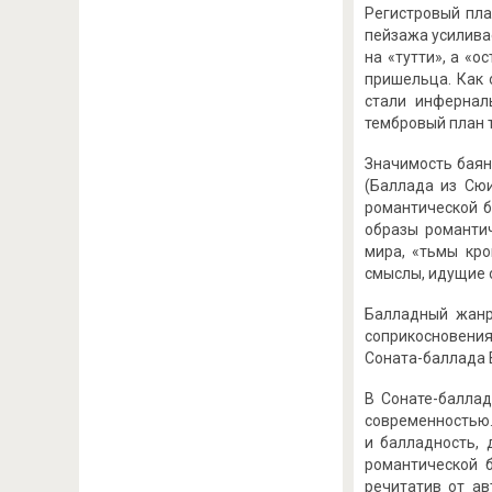
Регистровый пла
пейзажа усилива
на «тутти», а «
пришельца. Как 
стали инфернал
тембровый план 
Значимость баян
(Баллада из Сюи
романтической б
образы романти
мира, «тьмы кр
смыслы, идущие 
Балладный жанр
соприкосновения
Соната-баллада В
В Сонате-баллад
современностью. 
и балладность, 
романтической 
речитатив от ав