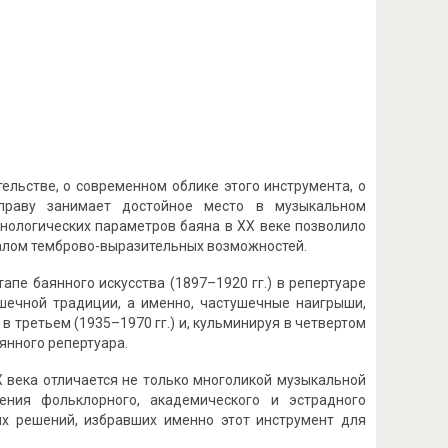
льстве, о современном облике этого инструмента, о
 праву занимает достойное место в музыкальном
нологических параметров баяна в ХХ веке позволило
иалом темброво-выразительных возможностей.
тапе баянного искусства (1897–1920 гг.) в репертуаре
шечной традиции, а именно, частушечные наигрыши,
в третьем (1935–1970 гг.) и, кульминируя в четвертом
янного репертуара.
 века отличается не только многоликой музыкальной
ения фольклорного, академического и эстрадного
ких решений, избравших именно этот инструмент для