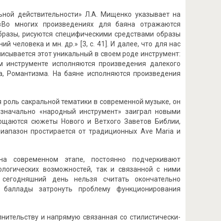
ьной действительности» Л.А. Мищенко указывает на
 «Во многих произведениях для баяна отражаются
бразы, рисуются специфическими средствами образы
человека и мн. др.» [3, с. 41]. И далее, что для нас
исывается этот уникальный в своем роде инструмент:
 инструменте исполняются произведения далекого
а, Романтизма. На баяне исполняются произведения
я роль сакральной тематики в современной музыке, он
изначально «народный инструмент» заиграл новыми
лощаются сюжеты Нового и Ветхого Заветов Библии,
иапазон простирается от традиционных Ave Maria и
на современном этапе, постоянно подчеркивают
нологических возможностей, так и связанной с ними
сегодняшний день нельзя считать окончательно
 баллады затронуть проблему функционирования
лнительству и напрямую связанная со стилистически-