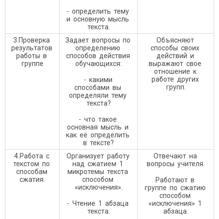
- определить тему
и основную мысль
текста.
3.Проверка
Задает вопросы по
Объясняют
результатов
определению
способы своих
работы в
способов действия
действий и
группе
обучающихся:
выражают свое
отношение к
работе других
- какими
групп.
способами вы
определяли тему
текста?
- что такое
основная мысль и
как её определить
в тексте?
4.Работа с
Организует работу
Отвечают на
текстом по
над сжатием 1
вопросы учителя.
способам
микротемы текста
сжатия.
способом
Работают в
«исключения».
группе по сжатию
способом
- Чтение 1 абзаца
«исключения» 1
текста.
абзаца.