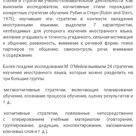
стилей и стратегий учебно-познавательной деятельности. Как
выяснили исследователи, когнитивные стили порождают
конкретные стратегии обучения. Рубин и Стерн (Rubin and Stern,
1975), изучавшие эти стратегии в контексте овладения
иностранными языками, выделили 7 характеристик,
необходимых для успешного изучения иностранного языка:
желание угадывать и точность угаданного; сильная мотивация
к общению; развязность; внимание к речевой форме; поиск
партнеров по общению; самоконтроль речи; внимание
к содержанию.
Более поздние исследования М. О’Мейли выявили 24 стратегии
изучения иностранного языка, которые можно разделить на
три большие группы:
·метакогнитивные стратегии, включающие планирование
обучения, осознание процесса обучения, оценку результатов и
т. д.;
·когнитивные стратегии, повязанные непосредственно
с оперированием учебным материалом (повторение,
группирование, дедукция, конспектирование, запоминание
ключевых слов и т. д.);