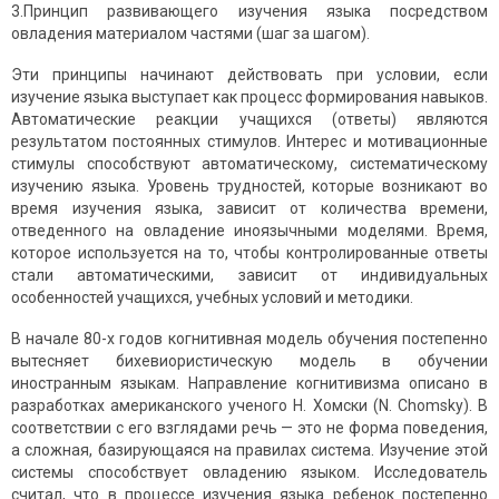
3.Принцип развивающего изучения языка посредством
овладения материалом частями (шаг за шагом).
Эти принципы начинают действовать при условии, если
изучение языка выступает как процесс формирования навыков.
Автоматические реакции учащихся (ответы) являются
результатом постоянных стимулов. Интерес и мотивационные
стимулы способствуют автоматическому, систематическому
изучению языка. Уровень труд­ностей, которые возникают во
время изучения языка, зависит от количества времени,
отведенного на овладение иноязычными моделями. Время,
которое используется на то, чтобы контролиро­ванные ответы
стали автоматическими, зависит от индивидуальных
особенностей учащихся, учебных условий и методики.
В начале 80-х годов когнитивная модель обучения постепенно
вытесняет бихевиористическую модель в обучении
иностранным языкам. Направление когнитивизма описано в
разработках амери­канского ученого Н. Хомски (N. Chomsky). В
соответствии с его взглядами речь — это не форма поведения,
а сложная, базирующаяся на правилах система. Изучение этой
системы способст­вует овладению языком. Исследователь
считал, что в процессе изучения языка ребенок постепенно