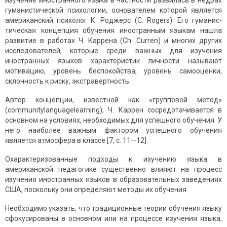
изучение иностранного языка в частности развилась в недрах
гуманистической психологии, основателем которой является
американский психолог К. Роджерс (C. Rogers). Его гуманис­
тическая концепция обучения иностранным языкам нашла
развитие в работах Ч. Каррена (Ch. Curren) и многих других
исследователей, которые среди важных для изучения
иностранных языков характеристик личности называют
мотивацию, уровень беспокойства, уровень самооценки,
склонность к риску, экстравертность.
Автор концепции, известной как «групповой метод»
(communitylanguagelearning), Ч. Каррен сосредотачивается в
основном на условиях, необходимых для успешного обучения. У
него наиболее важным фактором успешного обучения
является атмосфера в классе [7, с. 11—12].
Охарактеризованные подходы к изучению языка в
американской педагогике существенно влияют на процесс
изучения иностранных языков в образовательных заведениях
США, поскольку они опреде­ляют методы их обучения.
Необходимо указать, что традиционные теории обучения языку
сфокусированы в основном или на процессе изучения языка,