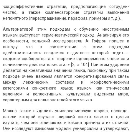
·социоаффективные стратегии, предполагающие сотрудни­
чество, а также компенсаторские стратегии выяснения
непонятного (переспрашивание, парафраз, примеры и т. д.).
Альтернативой этим подходам к обучению иностранным
языкам выступает герменевтический подход. Анализируя его
особенности, польский исследователь А. Гофрон пришел к
выводу, что в соответ­ствии с этим подходом
«действительность создается в диалоге, который ведет …
людское сообщество, это творение одновре­менно является и
пониманием действительности…» [2, с. 104]. При этом ударение
делается на креативном значении языка, поскольку при таком
подходе очень важным является конкретизированная связь
между лексическим составом и морфологическими
категориями конкретного языка; языком как этническим
явлением и коллек­тивным, культурным видением мира,
характерным для пользова­телей этого языка.
Можно также выделить универсалистскую теорию, последо­
ватели которой изучают широкий спектр языков с целью
изучить, чем они отличаются и какова причина этих отличий.
Они исследуют языковые модели, универсалии и утверждают,