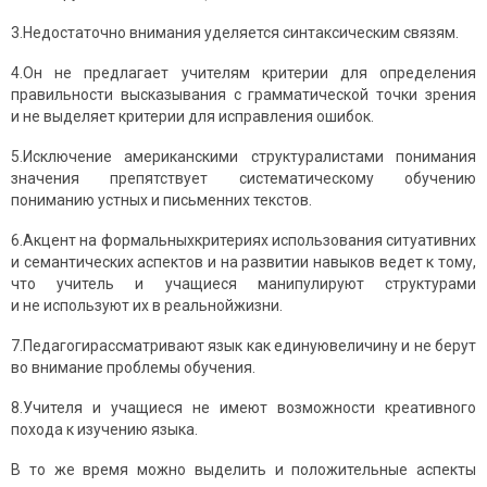
3.Недостаточно внимания уделяется синтаксическим связям.
4.Он не предлагает учителям критерии для определения
правильности высказывания с грамматической точки зрения
и не выделяет критерии для исправления ошибок.
5.Исключение американскими структуралистами понимания
значения препятствует систематическому обучению
пониманию устных и письменних текстов.
6.Акцент на формальныхкритериях использования ситуативних
и семантических аспектов и на развитии навыков ведет к тому,
что учитель и учащиеся манипулируют структурами
и не используют их в реальнойжизни.
7.Педагогирассматривают язык как единуювеличину и не берут
во внимание проблемы обучения.
8.Учителя и учащиеся не имеют возможности креативного
похода к изучению языка.
В то же время можно выделить и положительные аспекты