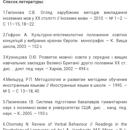
Список литературы:
1.Гапонова С.В. Огляд зарубіжних методів викладання
іноземних мов у ХХ столітті // Іноземні мови. — 2010. — № 1—2. —
С. 11—15; 18—22.
2.Гофрон А. Культурно-епістемологічні положення освітніх
концепцій у вибраних країнах Європи : монографія. — К.: Вища
школа, 2003. — 152 с.
3.Кузнецова О.Ю. Розвиток мовної освіти у середніх і вищих
навчальних закладах Великої Британії другої половини ХХ ст.:
дис. … докт. пед. наук. — Харків, 2002. — 494 с.
4.Мильруд Р.П. Методология и развитие методики обучения
иностранным языкам // Иностранные языки в школе. — 1995. —
№ 5. — С. 13—18, 40.
5.Пасинкова І.В. Система підготовки бакалаврів гуманітарних
наук з іноземної мови в університетах США: дис. … канд. пед.
наук. — К., 2005. — 193 с.
6.Chomsky N. Review of Verbal Behaviour // Readings in the