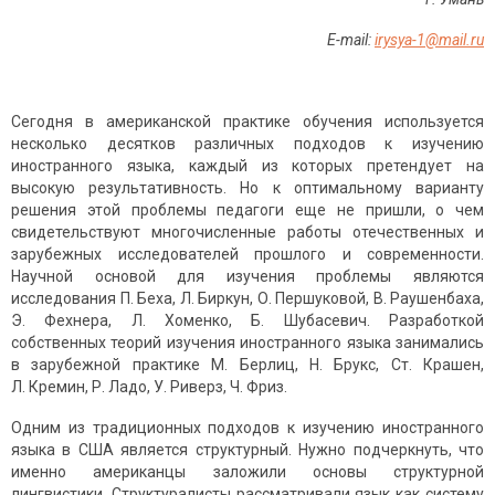
Е-mail:
irysya-1@mail.ru
Сегодня в американской практике обучения используется
несколько десятков различных подходов к изучению
иностранного языка, каждый из которых претендует на
высокую результативность. Но к оптимальному варианту
решения этой проблемы педагоги еще не пришли, о чем
свидетельствуют многочисленные работы отечественных и
зарубежных исследователей прошлого и совре­менности.
Научной основой для изучения проблемы являются
исследования П. Беха, Л. Биркун, О. Першуковой, В. Раушенбаха,
Э. Фехнера, Л. Хоменко, Б. Шубасевич. Разработкой
собственных теорий изучения иностранного языка занимались
в зарубежной практике М. Берлиц, Н. Брукс, Ст. Крашен,
Л. Кремин, Р. Ладо, У. Риверз, Ч. Фриз.
Одним из традиционных подходов к изучению иностранного
языка в США является структурный. Нужно подчеркнуть, что
именно американцы заложили основы структурной
лингвистики. Структу­ралисты рассматривали язык как систему