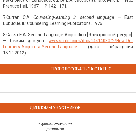
Psychology of Language; ed. by L.A. Jacobovits, M.S. Miron. — N.J.:
Prentice Hall, 1967. — P. 142—171.
7.Curran C.A.
Counseling-learning in second language
. — East
Dubuque, IL: Counseling-Learning Publications, 1976.
8.Garza E.A. Second Language Acquisition [Электронный ресурс].
— Режим доступа:
www.scribd.com/doc/14414030/2/How-Do-
Learners-Acquire-a-Second-Language
(дата обращения
15.12.2012).
ПРОГОЛОСОВАТЬ ЗА СТАТЬЮ
ДИПЛОМЫ УЧАСТНИКОВ
У данной статьи нет
дипломов