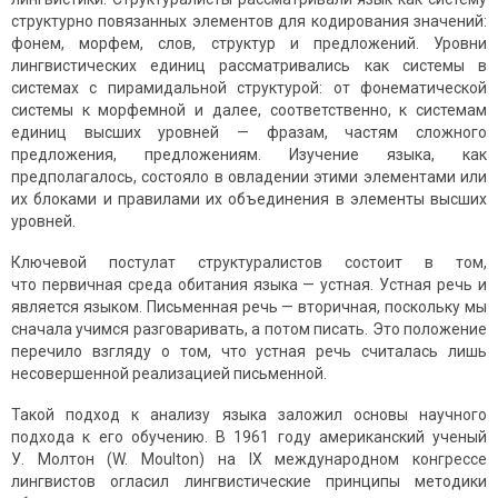
структурно повязанных элементов для кодирования значений:
фонем, морфем, слов, структур и предложений. Уровни
лингвистических единиц рассматривались как системы в
системах с пирамидальной структурой: от фонема­тической
системы к морфемной и далее, соответственно, к системам
единиц высших уровней — фразам, частям сложного
предложения, предложениям. Изучение языка, как
предполагалось, состояло в овладении этими элементами или
их блоками и правилами их объединения в элементы высших
уровней.
Ключевой постулат структуралистов состоит в том,
что первичная среда обитания языка — устная. Устная речь и
является языком. Письменная речь — вторичная, поскольку мы
сначала учимся разговаривать, а потом писать. Это положение
перечило взгляду о том, что устная речь считалась лишь
несовершенной реализацией письменной.
Такой подход к анализу языка заложил основы научного
подхода к его обучению. В 1961 году американский ученый
У. Молтон (W. Moulton) на ІХ международном конгрессе
лингвистов огласил лингвистические принципы методики