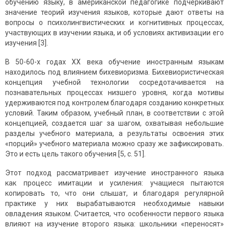
обучению языку, в американской педагогике подчеркивают
значение теорий изучения языков, которые дают ответы на
вопросы о психолингвистических и когнитивных процессах,
участвующих в изучении языка, и об условиях активизации его
изучения [3].
В 50-60-х годах ХХ века обучение иностранным языкам
находилось под влиянием бихевиоризма. Бихевиористическая
концепция учебной технологии сосредотачивается на
познавательных процессах низшего уровня, когда мотивы
удерживаются под конт­ролем благодаря созданию конкретных
условий. Таким образом, учебный план, в соответствии с этой
концепцией, создается шаг за шагом, охватывая небольшие
разделы учебного материала, а результаты освоения этих
«порций» учебного материала можно сразу же зафиксировать.
Это и есть цель такого обучения [5, с. 51].
Этот подход рассматривает изучение иностранного языка
как процесс имитации и усиления: учащиеся пытаются
копировать то, что они слышат, и благодаря регулярной
практике у них вырабатываются необходимые навыки
овладения языком. Считается, что особенности первого языка
влияют на изучение второго языка: школьники «переносят»