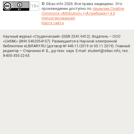
© Sibac.info 2026. Все права защищены.
Это
произведение доступно по
лицензии Creative
Commons «Attribution» («Атрибуция») 4.0
Непортированная
.
Карта сайта
Научный журнал «Студенческий» (ISSN 2541-9412). Издатель — ООО
«СибАК» (ИНН 5402054157). Размещается в Научной электронной
библиотеке eLIBRARY.RU (договор № 445-11/2019 от 05.11.2019). Главный
редактор — Старченко И. Б., д-р техн. наук. E-mail: student@sibac.info, тел.:
8-800-350-22-65.