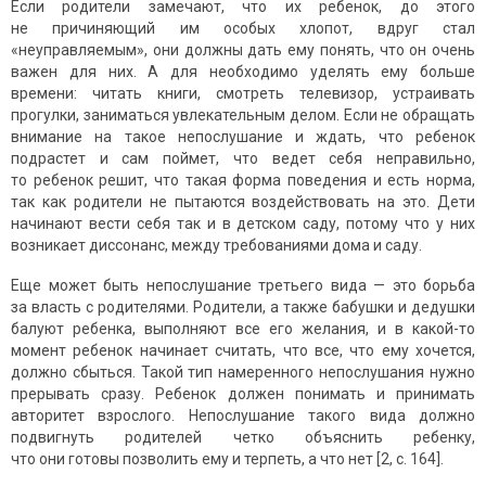
Если родители замечают, что их ребенок, до этого
не причиняющий им особых хлопот, вдруг стал
«неуправляемым», они должны дать ему понять, что он очень
важен для них. А для необходимо уделять ему больше
времени: читать книги, смотреть телевизор, устраивать
прогулки, заниматься увлекательным делом. Если не обращать
внимание на такое непослушание и ждать, что ребенок
подрастет и сам поймет, что ведет себя неправильно,
то ребенок решит, что такая форма поведения и есть норма,
так как родители не пытаются воздействовать на это. Дети
начинают вести себя так и в детском саду, потому что у них
возникает диссонанс, между требованиями дома и саду.
Еще может быть непослушание третьего вида — это борьба
за власть с родителями. Родители, а также бабушки и дедушки
балуют ребенка, выполняют все его желания, и в какой-то
момент ребенок начинает считать, что все, что ему хочется,
должно сбыться. Такой тип намеренного непослушания нужно
прерывать сразу. Ребенок должен понимать и принимать
авторитет взрослого. Непослушание такого вида должно
подвигнуть родителей четко объяснить ребенку,
что они готовы позволить ему и терпеть, а что нет [2, с. 164].