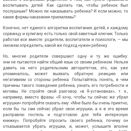
воспитывать детей. Как сделать так, чтобы ребенок был
послушным? Можно ли наказывать ребенка? И если можно, то
какие формы наказания приемлемы?
Конечно, нет единого алгоритма воспитания детей, к каждому
сорванцу и хулигану есть только свой заветный ключик. Только
работая все вместе: родители, воспитатели и психологи, — мы
сможем определить, какой же подход нужен ребенку.
Но, многие родители совершают одну и ту же ошибку:
они не пытаются найти общий язык со своим ребенком. Нельзя
давить на него родительским авторитетом, это, как уже
упоминалось, может вызвать обратную реакцию или
негативизм со стороны ребенка. Попытайтесь понять, в чем
причины такого поведения ребенка, узнать его потребности и
мотивы. Не стройте свой разговор «в Я-установках», т. е.,
например, вместо фразы: «Я хочу, чтобы ты сейчас же убрал
игрушки» попробуйте сказать ему: «Мне было бы очень приятно,
если бы ты сам сейчас убрал свои игрушки, а я в это время
расправлю постель и подготовлю для тебя интересную
книжку». Попробуйте спросить своего ребенка, почему он
отказывается убрать игрушки, и, может, услышите вполне