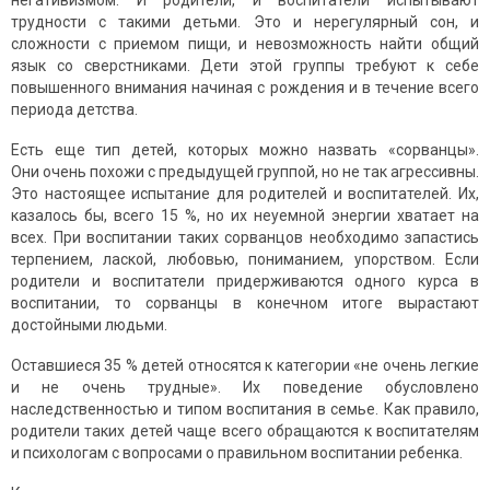
негативизмом. И роди­тели, и воспитатели испытывают
трудности с такими детьми. Это и нерегулярный сон, и
сложности с приемом пищи, и невоз­можность найти общий
язык со сверстниками. Дети этой группы требуют к себе
повышенного внимания начиная с рождения и в течение всего
периода детства.
Есть еще тип детей, которых можно назвать «сорванцы».
Они очень похожи с предыдущей группой, но не так агрессивны.
Это настоящее испытание для родителей и воспитателей. Их,
казалось бы, всего 15 %, но их неуемной энергии хватает на
всех. При воспитании таких сорванцов необходимо запастись
терпением, лаской, любовью, пониманием, упорством. Если
родители и воспи­татели придерживаются одного курса в
воспитании, то сорванцы в конечном итоге вырастают
достойными людьми.
Оставшиеся 35 % детей относятся к категории «не очень легкие
и не очень трудные». Их поведение обусловлено
наследственностью и типом воспитания в семье. Как правило,
родители таких детей чаще всего обращаются к воспитателям
и психологам с вопросами о правильном воспитании ребенка.