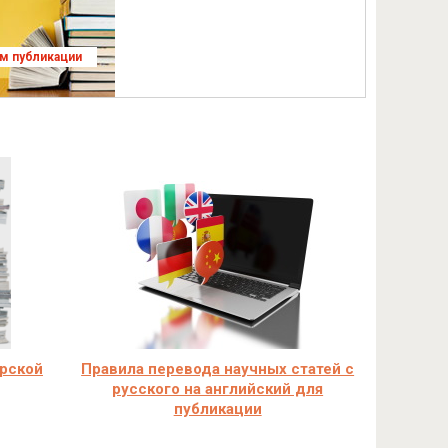
ям публикации
ерской
Правила перевода научных статей с
русского на английский для
публикации