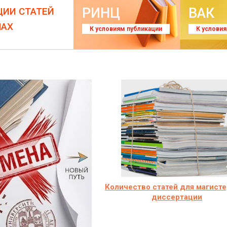
РИНЦ
ВАК
ЦИИ СТАТЕЙ
ЛАХ
К условиям публикации
К услови
Количество статей для магист
диссертации