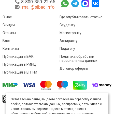
8-800-350-22-65
mail@sibac.info
О нас
Где опубликовать статью
Скидки
Студенту
Отзывы
Магистранту
Блог
Аспиранту
Контакты
Педагогу
Публикация в ВАК
Политика обработки
персональных данных
Публикация в РИНЦ
Договор оферты
Публикация в ЕГПНИ
© Sibac.info 2026. Все права защищены.
Это
Оставаясь на сайте, вы даете согласие на обработку файлов
произведение доступно по
лицензии Creative
cookie, пользовательских данных, собираемых, в том числе с
Commons «Attribution» («Атрибуция») 4.0
Непортированная
.
использованием сервиса Яндекс.Метрика, в целях
Карта сайта
обеспечения работы сайта, проведения статистических