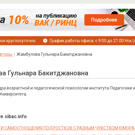
ок круглосуточно
График работы офиса: с 9:00 до 21:00 Нск (
вторы
Жамбулова Гульнара Бакитджановна
а Гульнара Бакитджановна
дра возрастной и педагогической психологии института Педагогики 
Университета,
е sibac.info
ТИ САМООТНОШЕНИЯ ПОДРОСТКОВ С РАЗНЫМ ЧУВСТВОМ ЮМОРА