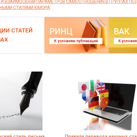
И ВЗАИМОСВЯЗИ ПАРАМЕТРОВ САМООТНОШЕНИЯ В ГРУППАХ ПО
НЫМИ СТИЛЯМИ ЮМОРА
РИНЦ
ВАК
ЦИИ СТАТЕЙ
ЛАХ
К условиям публикации
К услови
ский стиль письма
Правила перевода научных ста