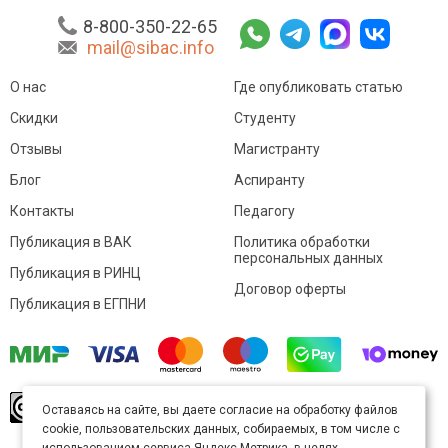
8-800-350-22-65
mail@sibac.info
О нас
Где опубликовать статью
Скидки
Студенту
Отзывы
Магистранту
Блог
Аспиранту
Контакты
Педагогу
Публикация в ВАК
Политика обработки
персональных данных
Публикация в РИНЦ
Договор оферты
Публикация в ЕГПНИ
© Sibac.info 2026. Все права защищены.
Это
Оставаясь на сайте, вы даете согласие на обработку файлов
произведение доступно по
лицензии Creative
cookie, пользовательских данных, собираемых, в том числе с
Commons «Attribution» («Атрибуция») 4.0
Непортированная
.