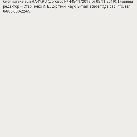
библиотеке eLIBRARY.RU (договор № 445-11/2019 от 05.11.2019). Главный
редактор — Старченко И. Б., д-р техн. наук. E-mail: student@sibac.info, тел.:
8-800-350-22-65.