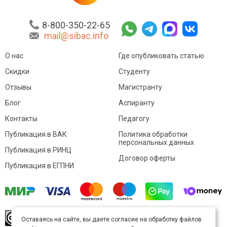
8-800-350-22-65
mail@sibac.info
О нас
Где опубликовать статью
Скидки
Студенту
Отзывы
Магистранту
Блог
Аспиранту
Контакты
Педагогу
Публикация в ВАК
Политика обработки
персональных данных
Публикация в РИНЦ
Договор оферты
Публикация в ЕГПНИ
© Sibac.info 2026. Все права защищены.
Это
Оставаясь на сайте, вы даете согласие на обработку файлов
произведение доступно по
лицензии Creative