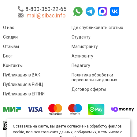
8-800-350-22-65
mail@sibac.info
О нас
Где опубликовать статью
Скидки
Студенту
Отзывы
Магистранту
Блог
Аспиранту
Контакты
Педагогу
Публикация в ВАК
Политика обработки
персональных данных
Публикация в РИНЦ
Договор оферты
Публикация в ЕГПНИ
© Sibac.info 2026. Все права защищены.
Это
Оставаясь на сайте, вы даете согласие на обработку файлов
произведение доступно по
лицензии Creative
cookie, пользовательских данных, собираемых, в том числе с
Commons «Attribution» («Атрибуция») 4.0