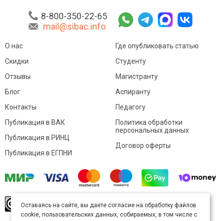
8-800-350-22-65
mail@sibac.info
О нас
Где опубликовать статью
Скидки
Студенту
Отзывы
Магистранту
Блог
Аспиранту
Контакты
Педагогу
Публикация в ВАК
Политика обработки
персональных данных
Публикация в РИНЦ
Договор оферты
Публикация в ЕГПНИ
© Sibac.info 2026. Все права защищены.
Это
Оставаясь на сайте, вы даете согласие на обработку файлов
произведение доступно по
лицензии Creative
cookie, пользовательских данных, собираемых, в том числе с
Commons «Attribution» («Атрибуция») 4.0