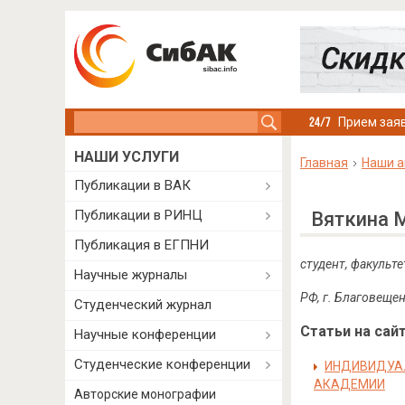
Search this site
Прием заяв
НАШИ УСЛУГИ
Главная
Наши а
Публикации в ВАК
Публикации в РИНЦ
Вяткина 
Публикация в ЕГПНИ
студент, факульт
Научные журналы
РФ, г. Благовеще
Студенческий журнал
Статьи на сайт
Научные конференции
Студенческие конференции
ИНДИВИДУА
АКАДЕМИИ
Авторские монографии