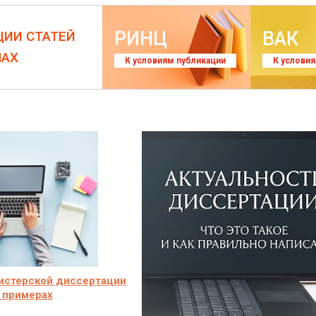
РИНЦ
ВАК
ЦИИ СТАТЕЙ
ЛАХ
К условиям публикации
К услови
истерской диссертации
 примерах