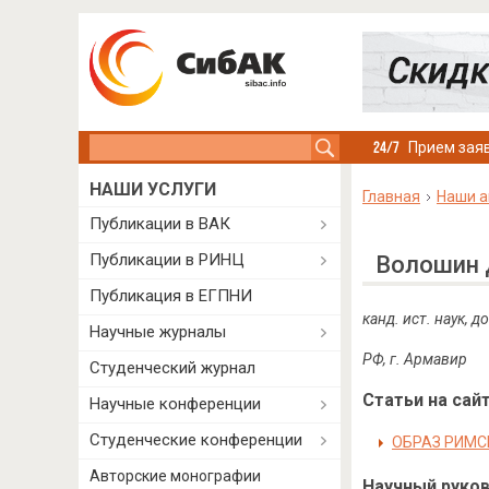
Search this site
Прием заяв
НАШИ УСЛУГИ
Главная
Наши а
Публикации в ВАК
Публикации в РИНЦ
Волошин 
Публикация в ЕГПНИ
канд. ист. наук,
Научные журналы
РФ, г. Армавир
Студенческий журнал
Статьи на сайт
Научные конференции
Студенческие конференции
ОБРАЗ РИМС
Авторские монографии
Научный руково