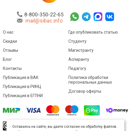
8-800-350-22-65
mail@sibac.info
О нас
Где опубликовать статью
Скидки
Студенту
Отзывы
Магистранту
Блог
Аспиранту
Контакты
Педагогу
Публикация в ВАК
Политика обработки
персональных данных
Публикация в РИНЦ
Договор оферты
Публикация в ЕГПНИ
© Sibac.info 2026. Все права защищены.
Это
Оставаясь на сайте, вы даете согласие на обработку файлов
произведение доступно по
лицензии Creative