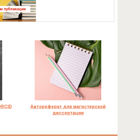
ям публикации
ORCID
Автореферат для магистерской
диссертации