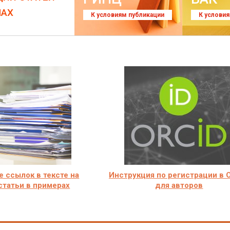
ЛАХ
К условиям публикации
К услови
 ссылок в тексте на
Инструкция по регистрации в 
статьи в примерах
для авторов