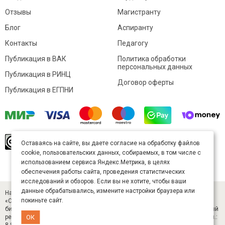
Отзывы
Магистранту
Блог
Аспиранту
Контакты
Педагогу
Публикация в ВАК
Политика обработки
персональных данных
Публикация в РИНЦ
Договор оферты
Публикация в ЕГПНИ
© Sibac.info 2026. Все права защищены.
Это
Оставаясь на сайте, вы даете согласие на обработку файлов
произведение доступно по
лицензии Creative
cookie, пользовательских данных, собираемых, в том числе с
Commons «Attribution» («Атрибуция») 4.0
Непортированная
.
использованием сервиса Яндекс.Метрика, в целях
Карта сайта
обеспечения работы сайта, проведения статистических
исследований и обзоров. Если вы не хотите, чтобы ваши
данные обрабатывались, измените настройки браузера или
Научный журнал «Студенческий» (ISSN 2541-9412). Издатель — ООО
покиньте сайт.
«СибАК» (ИНН 5402054157). Размещается в Научной электронной
библиотеке eLIBRARY.RU (договор № 445-11/2019 от 05.11.2019). Главный
редактор — Старченко И. Б., д-р техн. наук. E-mail: student@sibac.info, тел.:
ОК
8-800-350-22-65.