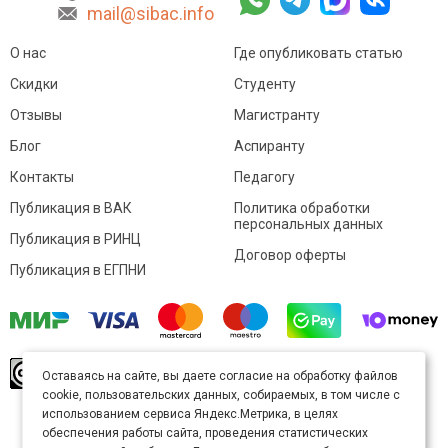
mail@sibac.info
О нас
Где опубликовать статью
Скидки
Студенту
Отзывы
Магистранту
Блог
Аспиранту
Контакты
Педагогу
Публикация в ВАК
Политика обработки
персональных данных
Публикация в РИНЦ
Договор оферты
Публикация в ЕГПНИ
© Sibac.info 2026. Все права защищены.
Это
Оставаясь на сайте, вы даете согласие на обработку файлов
произведение доступно по
лицензии Creative
cookie, пользовательских данных, собираемых, в том числе с
Commons «Attribution» («Атрибуция») 4.0
Непортированная
.
использованием сервиса Яндекс.Метрика, в целях
Карта сайта
обеспечения работы сайта, проведения статистических