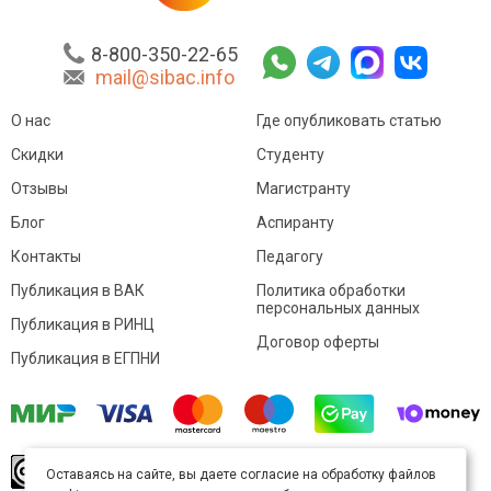
8-800-350-22-65
mail@sibac.info
О нас
Где опубликовать статью
Скидки
Студенту
Отзывы
Магистранту
Блог
Аспиранту
Контакты
Педагогу
Публикация в ВАК
Политика обработки
персональных данных
Публикация в РИНЦ
Договор оферты
Публикация в ЕГПНИ
© Sibac.info 2026. Все права защищены.
Это
Оставаясь на сайте, вы даете согласие на обработку файлов
произведение доступно по
лицензии Creative