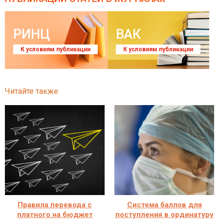
РИНЦ
ВАК
К условиям публикации
К условиям публикации
Читайте также
Правила перевода с
Система баллов для
платного на бюджет
поступления в ординатуру