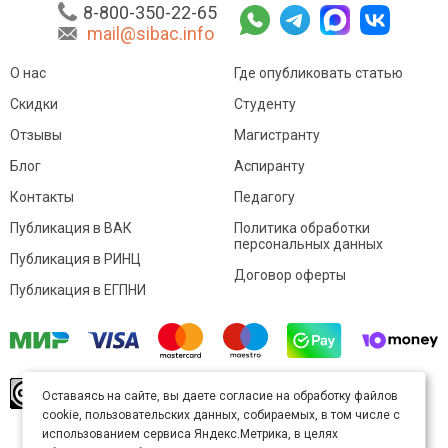
8-800-350-22-65
mail@sibac.info
О нас
Где опубликовать статью
Скидки
Студенту
Отзывы
Магистранту
Блог
Аспиранту
Контакты
Педагогу
Публикация в ВАК
Политика обработки
персональных данных
Публикация в РИНЦ
Договор оферты
Публикация в ЕГПНИ
© Sibac.info 2026. Все права защищены.
Это
Оставаясь на сайте, вы даете согласие на обработку файлов
произведение доступно по
лицензии Creative
cookie, пользовательских данных, собираемых, в том числе с
Commons «Attribution» («Атрибуция») 4.0
Непортированная
.
использованием сервиса Яндекс.Метрика, в целях