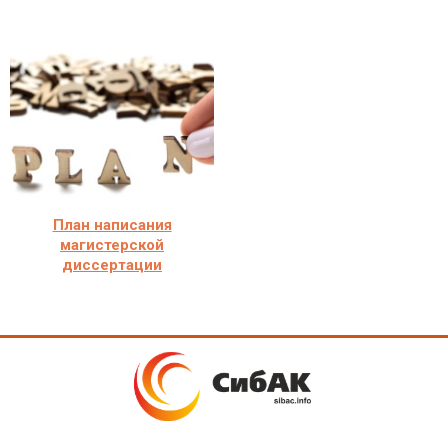
План написания
магистерской
диссертации