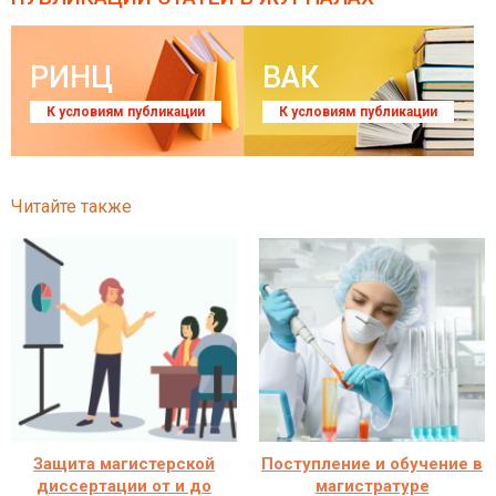
РИНЦ
ВАК
К условиям публикации
К условиям публикации
Читайте также
Защита магистерской
Поступление и обучение в
диссертации от и до
магистратуре