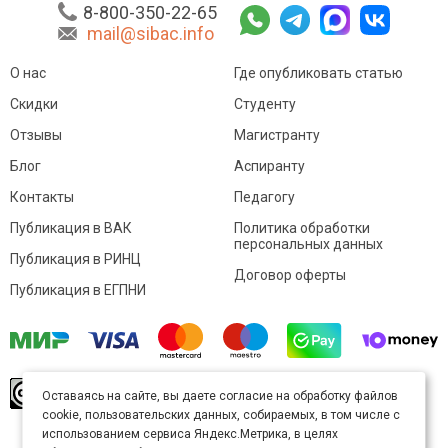
8-800-350-22-65
mail@sibac.info
О нас
Где опубликовать статью
Скидки
Студенту
Отзывы
Магистранту
Блог
Аспиранту
Контакты
Педагогу
Публикация в ВАК
Политика обработки
персональных данных
Публикация в РИНЦ
Договор оферты
Публикация в ЕГПНИ
© Sibac.info 2026. Все права защищены.
Это
Оставаясь на сайте, вы даете согласие на обработку файлов
произведение доступно по
лицензии Creative
cookie, пользовательских данных, собираемых, в том числе с
Commons «Attribution» («Атрибуция») 4.0
Непортированная
.
использованием сервиса Яндекс.Метрика, в целях