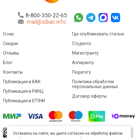
8-800-350-22-65
mail@sibac.info
О нас
Где опубликовать статью
Скидки
Студенту
Отзывы
Магистранту
Блог
Аспиранту
Контакты
Педагогу
Публикация в ВАК
Политика обработки
персональных данных
Публикация в РИНЦ
Договор оферты
Публикация в ЕГПНИ
© Sibac.info 2026. Все права защищены.
Это
Оставаясь на сайте, вы даете согласие на обработку файлов
произведение доступно по
лицензии Creative