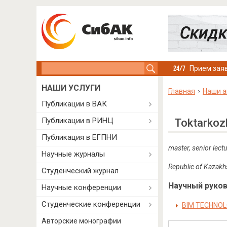
Search this site
Прием заяв
НАШИ УСЛУГИ
Главная
Наши а
Публикации в ВАК
Публикации в РИНЦ
Toktarkoz
Публикация в ЕГПНИ
master, senior lect
Научные журналы
Republic of Kazakh
Студенческий журнал
Научный руково
Научные конференции
Студенческие конференции
BIM TECHNOL
Авторские монографии