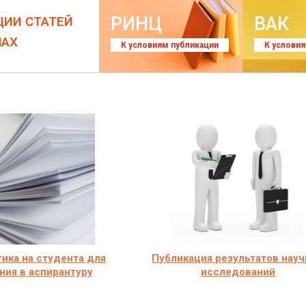
РИНЦ
ВАК
ЦИИ СТАТЕЙ
ЛАХ
К условиям публикации
К услови
ика на студента для
Публикация результатов нау
ния в аспирантуру
исследований