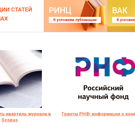
РИНЦ
ВАК
ЦИИ СТАТЕЙ
ЛАХ
К условиям публикации
К услови
ть квартиль журнала в
Гранты РНФ: информация о кон
Scopus