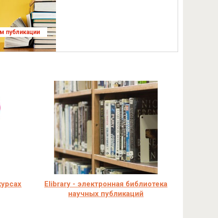
ям публикации
курсах
Elibrary - электронная библиотека
научных публикаций