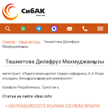
Главная
Наши авторы
Ташметова Дилафруз
Махмуджанқызы
Ташметова Дилафруз Махмуджанқызы
магистрант, «Педагогикалық шетел тілдері» кафедрасы, Қ.А.Ясауи
атындағы Халықаралық қазақ-түрік университеті
Қазақстан Ресрубликасы, Түркістан қ.
Статьи на сайте sibac.info
БАСТАУЫШ МЕКТЕПТЕ АҒЫЛШЫН ТІЛІ САБАҚТАРЫНДА