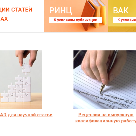
РИНЦ
ВАК
ЦИИ СТАТЕЙ
ЛАХ
К условиям публикации
К услови
AD для научной статьи
Рецензия на выпускную
квалификационную работ