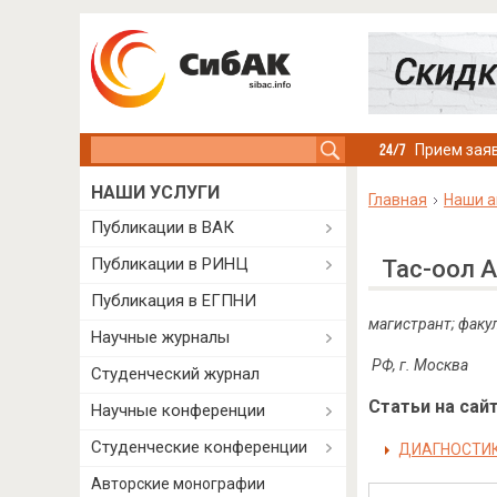
Search this site
Прием заяв
НАШИ УСЛУГИ
Главная
Наши а
Публикации в ВАК
Публикации в РИНЦ
Тас-оол 
Публикация в ЕГПНИ
магистрант; факу
Научные журналы
РФ, г. Москва
Студенческий журнал
Статьи на сайт
Научные конференции
Студенческие конференции
ДИАГНОСТИК
Авторские монографии