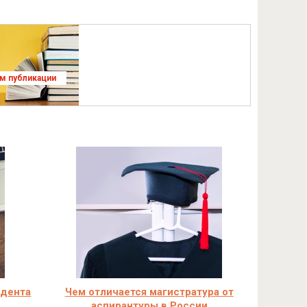
ям публикации
идента
Чем отличается магистратура от
аспирантуры в России