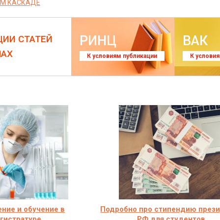
М КАСКАДЕ
РИНЦ
ВАК
ЦИИ СТАТЕЙ
ЛАХ
К условиям публикации
К услови
ние и обучение в
Подробно про стипендию през
гистратуре
РФ для студентов