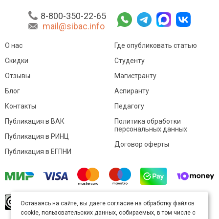
8-800-350-22-65
mail@sibac.info
О нас
Где опубликовать статью
Скидки
Студенту
Отзывы
Магистранту
Блог
Аспиранту
Контакты
Педагогу
Публикация в ВАК
Политика обработки
персональных данных
Публикация в РИНЦ
Договор оферты
Публикация в ЕГПНИ
© Sibac.info 2026. Все права защищены.
Это
Оставаясь на сайте, вы даете согласие на обработку файлов
произведение доступно по
лицензии Creative
cookie, пользовательских данных, собираемых, в том числе с
Commons «Attribution» («Атрибуция») 4.0