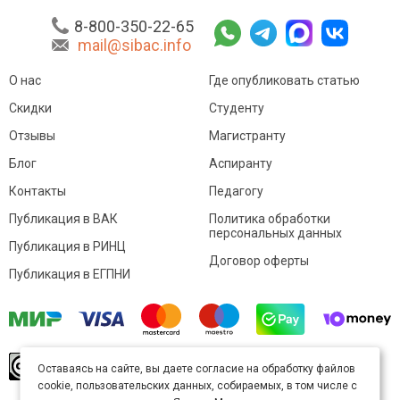
8-800-350-22-65
mail@sibac.info
О нас
Где опубликовать статью
Скидки
Студенту
Отзывы
Магистранту
Блог
Аспиранту
Контакты
Педагогу
Публикация в ВАК
Политика обработки
персональных данных
Публикация в РИНЦ
Договор оферты
Публикация в ЕГПНИ
© Sibac.info 2026. Все права защищены.
Это
Оставаясь на сайте, вы даете согласие на обработку файлов
произведение доступно по
лицензии Creative
cookie, пользовательских данных, собираемых, в том числе с
Commons «Attribution» («Атрибуция») 4.0