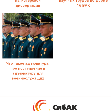
магистерской
научных трудов по форме
диссертации
16 ВАК
Что такое адъюнктура:
про поступление в
адъюнктуру для
военнослужащих