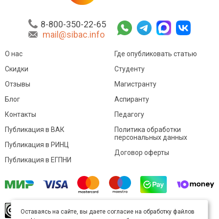
8-800-350-22-65
mail@sibac.info
О нас
Где опубликовать статью
Скидки
Студенту
Отзывы
Магистранту
Блог
Аспиранту
Контакты
Педагогу
Публикация в ВАК
Политика обработки
персональных данных
Публикация в РИНЦ
Договор оферты
Публикация в ЕГПНИ
© Sibac.info 2026. Все права защищены.
Это
Оставаясь на сайте, вы даете согласие на обработку файлов
произведение доступно по
лицензии Creative