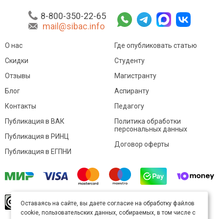
8-800-350-22-65
mail@sibac.info
О нас
Где опубликовать статью
Скидки
Студенту
Отзывы
Магистранту
Блог
Аспиранту
Контакты
Педагогу
Публикация в ВАК
Политика обработки
персональных данных
Публикация в РИНЦ
Договор оферты
Публикация в ЕГПНИ
© Sibac.info 2026. Все права защищены.
Это
Оставаясь на сайте, вы даете согласие на обработку файлов
произведение доступно по
лицензии Creative
cookie, пользовательских данных, собираемых, в том числе с
Commons «Attribution» («Атрибуция») 4.0