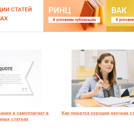
РИНЦ
ВАК
ЦИИ СТАТЕЙ
ЛАХ
К условиям публикации
К услови
ание и самоплагиат в
Как пишется хорошая научная с
чных статьях