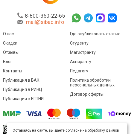
8-800-350-22-65
mail@sibac.info
О нас
Где опубликовать статью
Скидки
Студенту
Отзывы
Магистранту
Блог
Аспиранту
Контакты
Педагогу
Публикация в ВАК
Политика обработки
персональных данных
Публикация в РИНЦ
Договор оферты
Публикация в ЕГПНИ
© Sibac.info 2026. Все права защищены.
Это
Оставаясь на сайте, вы даете согласие на обработку файлов
произведение доступно по
лицензии Creative