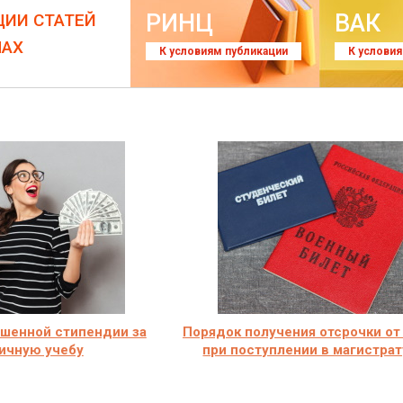
РИНЦ
ВАК
ЦИИ СТАТЕЙ
ЛАХ
К условиям публикации
К услови
шенной стипендии за
Порядок получения отсрочки от
ичную учебу
при поступлении в магистрат