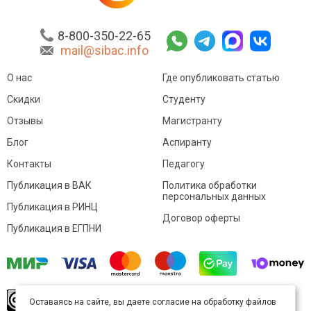
8-800-350-22-65
mail@sibac.info
О нас
Где опубликовать статью
Скидки
Студенту
Отзывы
Магистранту
Блог
Аспиранту
Контакты
Педагогу
Публикация в ВАК
Политика обработки
персональных данных
Публикация в РИНЦ
Договор оферты
Публикация в ЕГПНИ
© Sibac.info 2026. Все права защищены.
Это
Оставаясь на сайте, вы даете согласие на обработку файлов
произведение доступно по
лицензии Creative