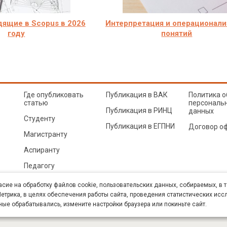
ящие в Scopus в 2026
Интерпретация и операционали
году
понятий
Где опубликовать
Публикация в ВАК
Политика о
статью
персональ
Публикация в РИНЦ
данных
Студенту
Публикация в ЕГПНИ
Договор о
Магистранту
Аспиранту
Педагогу
© Sibac.info 2026. Все права защищены.
Это произведение доступно по
лицензии Creative Co
асие на обработку файлов cookie, пользовательских данных, собираемых, в 
Карта сайта
трика, в целях обеспечения работы сайта, проведения статистических исс
ные обрабатывались, измените настройки браузера или покиньте сайт.
К» (ИНН 5402054157). Размещается в Научной электронной библиотеке eLIBRARY.RU (договор 
техн. наук. E-mail: student@sibac.info, тел.: 8-800-350-22-65.