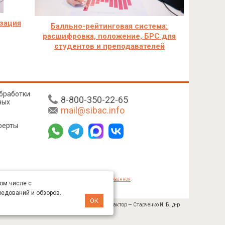
зация
Балльно-рейтинговая система:
расшифровка, положение, БРС для
студентов и преподавателей
бработки
8-800-350-22-65
ных
mail@sibac.info
ферты
mmons «Attribution» («Атрибуция») 4.0 Непортированная
.
том числе с
ледований и обзоров.
ОК
№ 445-11/2019 от 05.11.2019). Главный редактор — Старченко И. Б., д-р