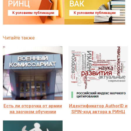
РИНЦ
ВАК
К условиям публикации
К условиям публикации
Читайте также
Есть ли отсрочка от армии
Идентификатор AuthorID и
на заочном обучении
SPIN-код автора в РИНЦ