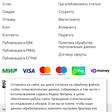
О нас
Где опубликовать статью
Скидки
Студенту
Отзывы
Магистранту
Блог
Аспиранту
Контакты
Педагогу
Публикация в ВАК
Политика обработки
персональных данных
Публикация в РИНЦ
Договор оферты
Публикация в ЕГПНИ
© Sibac.info 2026. Все права защищены.
Это
Оставаясь на сайте, вы даете согласие на обработку файлов
произведение доступно по
лицензии Creative
cookie, пользовательских данных, собираемых, в том числе с
Commons «Attribution» («Атрибуция») 4.0
Непортированная
.
использованием сервиса Яндекс.Метрика, в целях
Карта сайта
обеспечения работы сайта, проведения статистических
исследований и обзоров. Если вы не хотите, чтобы ваши
данные обрабатывались, измените настройки браузера или
Научный журнал «Студенческий» (ISSN 2541-9412). Издатель — ООО